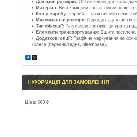
Діапазон розмірів:
Оптимізовані для коліс діа
Матеріал:
Високоміцний зносостійкий поліесте
Колір виробу:
Чорний — практичний і немазкий 
Максимальні розміри:
Підходять для шин із з
Тип фіксації:
Регульовані затяжні шнури та наді
Елементи транспортування:
Вшита посилена с
Додаткові опції:
Графічне маркування на кожно
колеса (переднє/заднє, ліве/праве).
ІНФОРМАЦІЯ ДЛЯ ЗАМОВЛЕННЯ
Ціна:
663 ₴