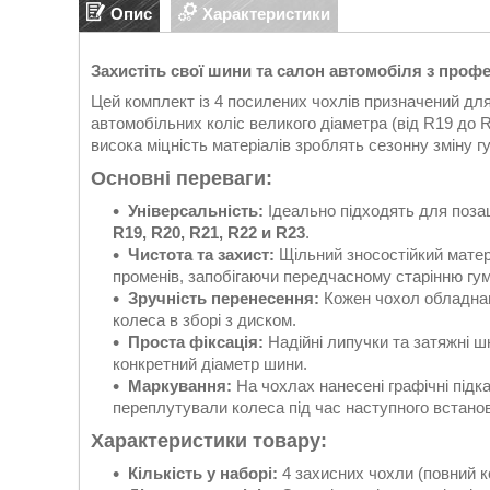
Опис
Характеристики
Захистіть свої шини та салон автомобіля з проф
Цей комплект із 4 посилених чохлів призначений для
автомобільних коліс великого діаметра (від R19 до 
висока міцність матеріалів зроблять сезонну зміну
Основні переваги:
Універсальність:
Ідеально підходять для позаш
R19, R20, R21, R22 и R23
.
Чистота та захист:
Щільний зносостійкий матер
променів, запобігаючи передчасному старінню гум
Зручність перенесення:
Кожен чохол обладн
колеса в зборі з диском.
Проста фіксація:
Надійні липучки та затяжні ш
конкретний діаметр шини.
Маркування:
На чохлах нанесені графічні підка
переплутували колеса під час наступного встано
Характеристики товару:
Кількість у наборі:
4 захисних чохли (повний к