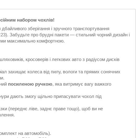
есійним набором чохлів!
 дбайливого зберігання і зручного транспортування
R23). Забудьте про брудні пакети — стильний чорний дизайн і
 гуми максимально комфортною.
ляховиків, кросоверів і легкових авто з радіусом дисків
іал захищає колеса від пилу, вологи та прямих сонячних
и.
аний
посиленою ручкою
, яка витримує вагу важкого
нури дають змогу щільно припасувати чохол під
зки (переднє ліве, заднє праве тощо), щоб ви не
влення.
омплект на автомобіль).