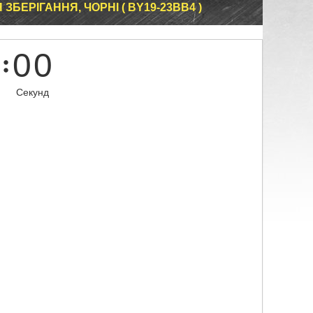
 ЗБЕРІГАННЯ, ЧОРНІ ( BY19-23BB4 )
0
0
Секунд