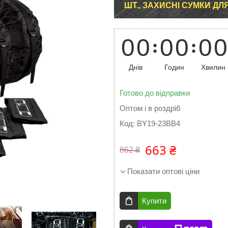
ШТ., ЗАХИСНІ СУМКИ ДЛЯ
0
0
0
0
0
0
Днів
Годин
Хвилин
Готово до відправки
Оптом і в роздріб
Код:
BY19-23BB4
663 ₴
862 ₴
Показати оптові ціни
Купити