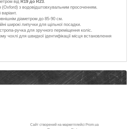
метром від
R19 до R23
.
р (Oxford) з водовідштовхувальним просоченням.
варіант.
овнішнім діаметром до 85-90 см.
йні широкі липучки для щільної посадки.
тропа-ручка для зручного переміщення коліс.
му чохлі для швидкої ідентифікації місця встановлення
Сайт створений на маркетплейсі
Prom.ua