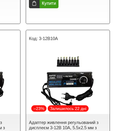
Купити
3-12B10A
–23%
Залишилось 22 дні
з
Адаптер живлення регульований з
м з
дисплеєм 3-12В 10А, 5.5x2.5 мм з