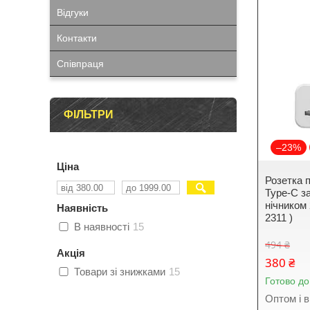
Відгуки
Контакти
Співпраця
ФІЛЬТРИ
–23%
Ціна
Розетка 
Type-C з
нічником
Наявність
2311 )
В наявності
15
494 ₴
Акція
380 ₴
Товари зі знижками
15
Готово до
Оптом і в