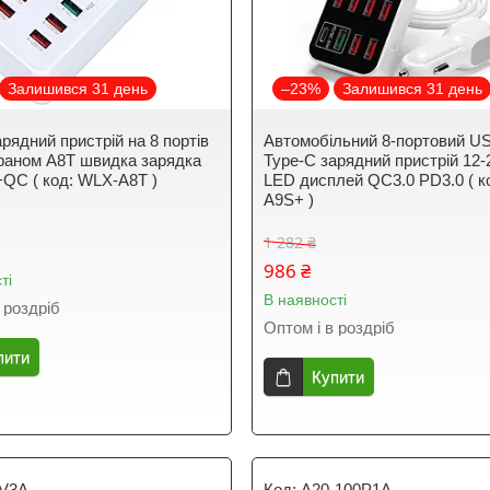
Залишився 31 день
–23%
Залишився 31 день
рядний пристрій на 8 портів
Автомобільний 8-портовий U
раном A8T швидка зарядка
Type-C зарядний пристрій 12
QC ( код: WLX-A8T )
LED дисплей QC3.0 PD3.0 ( к
A9S+ )
1 282 ₴
986 ₴
ті
В наявності
 роздріб
Оптом і в роздріб
пити
Купити
4V3A
A20-100P1A