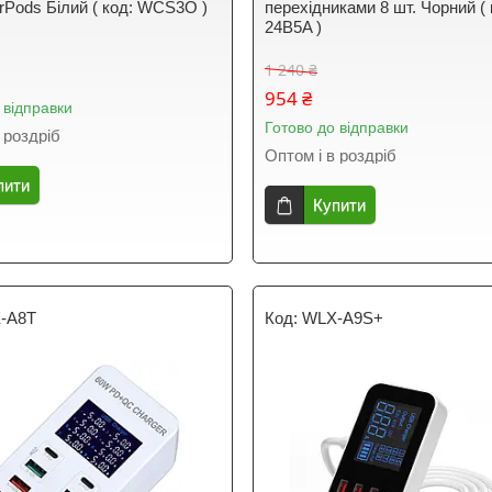
irPods Білий ( код: WCS3O )
перехідниками 8 шт. Чорний ( 
24B5A )
1 240 ₴
954 ₴
 відправки
Готово до відправки
 роздріб
Оптом і в роздріб
пити
Купити
-A8T
WLX-A9S+