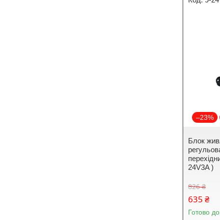
–23%
Блок жив
регульова
перехідни
24V3A )
826 ₴
635 ₴
Готово до