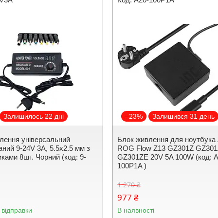
Залишилось 22 дні
–23%
Залишився 31 день
лення універсальний
Блок живлення для ноутбука
ний 9-24V 3A, 5.5x2.5 мм з
ROG Flow Z13 GZ301Z GZ30
ками 8шт. Чорний (код: 9-
GZ301ZE 20V 5A 100W (код: A
100P1A )
1 270 ₴
977 ₴
 відправки
В наявності