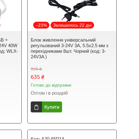
–23%
Залишилось 22 дні
SB +
Блок живлення універсальний
-24V 40W
регульований 3-24V 3A, 5.5x2.5 мм з
од: WLX-
перехідниками 8шт. Чорний (код: 3-
24V3A )
826 ₴
635 ₴
Готово до відправки
Оптом і в роздріб
Купити
A20-65P1A