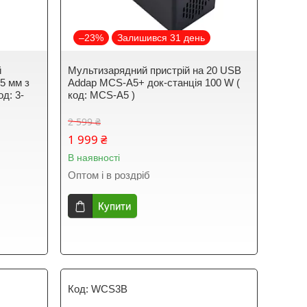
–23%
Залишився 31 день
й
Мультизарядний пристрій на 20 USB
.5 мм з
Addap MCS-A5+ док-станція 100 W (
д: 3-
код: MCS-A5 )
2 599 ₴
1 999 ₴
В наявності
Оптом і в роздріб
Купити
WCS3B