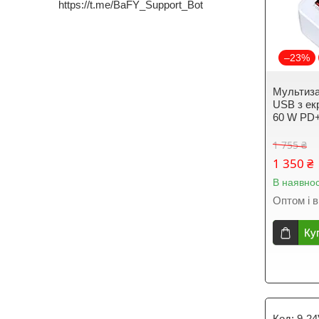
https://t.me/BaFY_Support_Bot
–23%
Мультиза
USB з ек
60 W PD+
1 755 ₴
1 350 ₴
В наявнос
Оптом і в
Ку
9-2