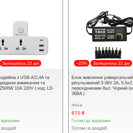
Залишилось 22 дні
–23%
Залишилось 22 дні
подвійна з USB-A/2,4A та
Блок живлення універсальни
арядкою вимикачем та
регульований 3-36V 2A, 5.5x2
 2500W 10А 220V ( код: LD-
перехідниками 8шт. Чорний (ко
36BA )
800 ₴
615 ₴
 відправки
Готово до відправки
 роздріб
Оптом і в роздріб