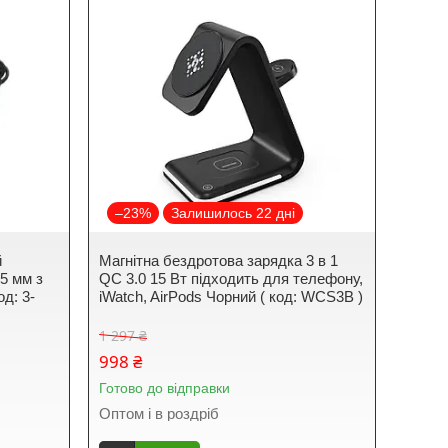
–23%
Залишилось 22 дні
й
Магнітна бездротова зарядка 3 в 1
.5 мм з
QC 3.0 15 Вт підходить для телефону,
д: 3-
iWatch, AirPods Чорний ( код: WCS3B )
1 297 ₴
998 ₴
Готово до відправки
Оптом і в роздріб