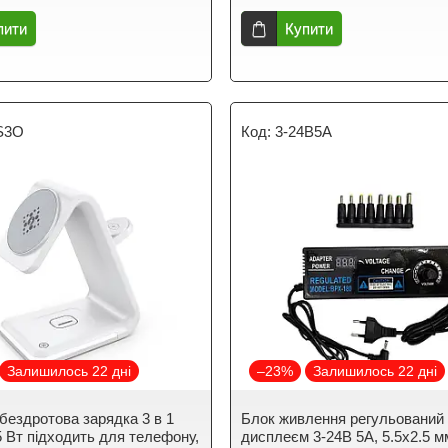
пити
Купити
S3O
3-24B5A
Залишилось 22 дні
–23%
Залишилось 22 дні
 бездротова зарядка 3 в 1
Блок живлення регульований 
5 Вт підходить для телефону,
дисплеєм 3-24В 5А, 5.5x2.5 м