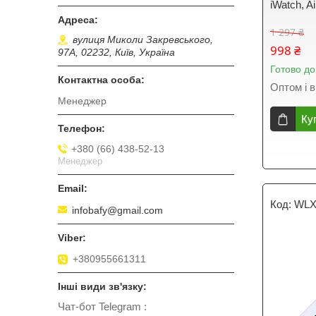
iWatch, A
1 297 ₴
вулиця Миколи Закревського,
998 ₴
97А, 02232, Київ, Україна
Готово до
Оптом і в
Менеджер
Ку
+380 (66) 438-52-13
Менеджер
WLX
infobafy@gmail.com
+380955661311
Чат-бот Telegram