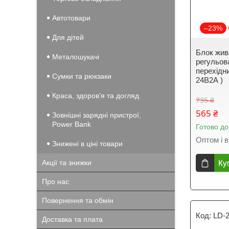
Автотовари
–23%
Для дітей
Блок жив
Металошукачі
регульова
перехідни
Сумки та рюкзаки
24В2А )
Краса, здоров'я та догляд
735 ₴
565 ₴
Зовнішні зарядні пристрої,
Power Bank
Готово до
Оптом і в
Знижені в ціні товари
Акції та знижки
Ку
Про нас
Повернення та обмін
LD-
Доставка та плата