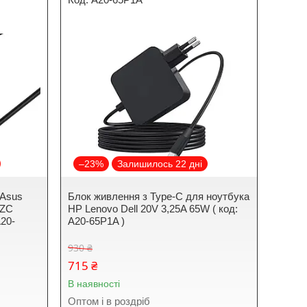
–23%
Залишилось 22 дні
 Asus
Блок живлення з Type-C для ноутбука
1ZC
HP Lenovo Dell 20V 3,25A 65W ( код:
20-
A20-65P1A )
930 ₴
715 ₴
В наявності
Оптом і в роздріб