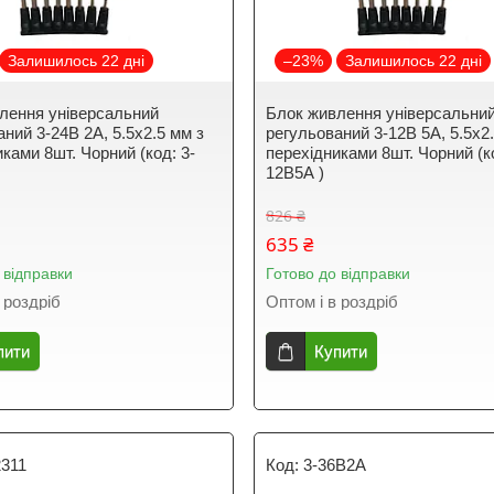
Залишилось 22 дні
–23%
Залишилось 22 дні
лення універсальний
Блок живлення універсальни
ний 3-24В 2А, 5.5x2.5 мм з
регульований 3-12В 5А, 5.5x2
ками 8шт. Чорний (код: 3-
перехідниками 8шт. Чорний (ко
12В5А )
826 ₴
635 ₴
 відправки
Готово до відправки
 роздріб
Оптом і в роздріб
пити
Купити
2311
3-36B2A