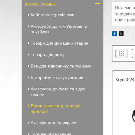
Каталог товарів
Вітаємо н
зарядки в
Кабелі та перехідники
пристроїв
Аксесуари до комп'ютерів та
ноутбуків
Товари для домашніх тварин
Товари для дому
Все для відпочинку та туризму
Батарейки та акумулятори
3-2
Аксесуари до фото та відео
техніки
Блоки живлення, зарядні
пристрої
Аксесуари та прикраси
Торгове обладнання