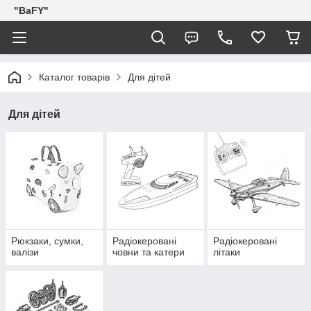
"BaFY"
Каталог товарів
Для дітей
Для дітей
Рюкзаки, сумки,
Радіокеровані
Радіокеровані
валізи
човни та катери
літаки