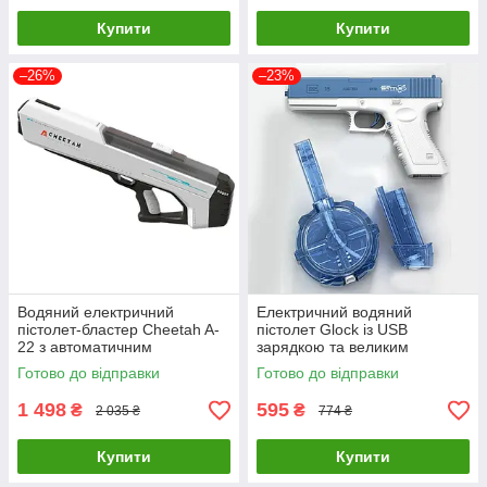
Купити
Купити
–26%
–23%
Водяний електричний
Електричний водяний
пістолет-бластер Cheetah A-
пістолет Glock із USB
22 з автоматичним
зарядкою та великим
закачуванням Білий ( код:
магазином Синій ( код: WGG-
Готово до відправки
Готово до відправки
EWG-A-22 )
9x19Z )
1 498
595
₴
₴
2 035 ₴
774 ₴
Купити
Купити