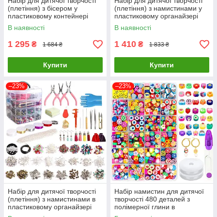
Набір для дитячої творчості
Набір для дитячої творчості
(плетіння) з бісером у
(плетіння) з намистинами у
пластиковому контейнері
пластиковому органайзері
3750 деталей ( код: 3750 )
4655 деталей ( код: DIY4655
В наявності
В наявності
)
1 295
1 410
₴
₴
1 684 ₴
1 833 ₴
Купити
Купити
–23%
–23%
Набір для дитячої творчості
Набір намистин для дитячої
(плетіння) з намистинами в
творчості 480 деталей з
пластиковому органайзері
полімерної глини в
Великий ( код: DIY1960 )
органайзері ( код: DIY480 )