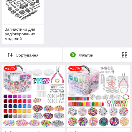
Запчастини для
радіокерованих
моделей
Сортування
0
Фільтри
–23%
–23%