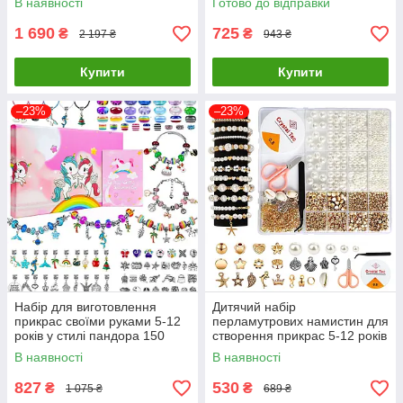
В наявності
Готово до відправки
1 690
725
₴
₴
2 197 ₴
943 ₴
Купити
Купити
–23%
–23%
Набір для виготовлення
Дитячий набір
прикрас своїми руками 5-12
перламутрових намистин для
років у стилі пандора 150
створення прикрас 5-12 років
деталей ( код: DIY150 )
1200 деталей ( код: DIY1200
В наявності
В наявності
)
827
530
₴
₴
1 075 ₴
689 ₴