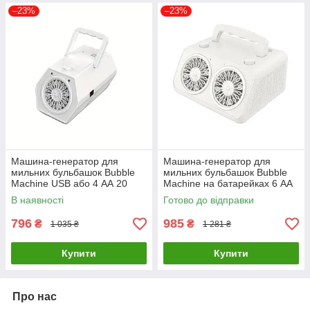
–23%
–23%
Машина-генератор для
Машина-генератор для
мильних бульбашок Bubble
мильних бульбашок Bubble
Machine USB або 4 АА 20
Machine на батарейках 6 АА
отворів Білий ( код:
40 отворів Білий ( код:
В наявності
Готово до відправки
NO575USBO )
NO551O )
796
985
₴
₴
1 035 ₴
1 281 ₴
Купити
Купити
Про нас