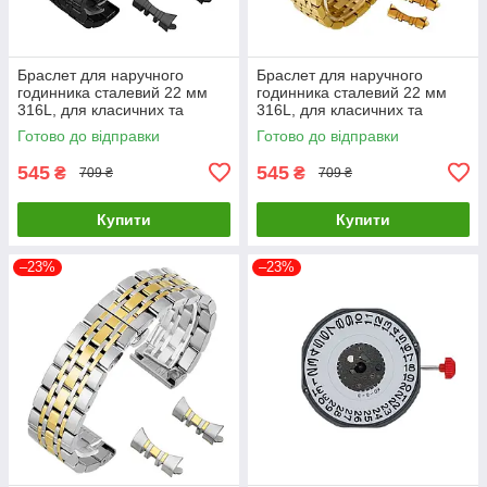
Браслет для наручного
Браслет для наручного
годинника сталевий 22 мм
годинника сталевий 22 мм
316L, для класичних та
316L, для класичних та
смарт-годинників Чорний (
смарт-годинників Золотистий
Готово до відправки
Готово до відправки
код: IBW927B )
( код: IBW927Y )
545
545
₴
₴
709 ₴
709 ₴
Купити
Купити
–23%
–23%