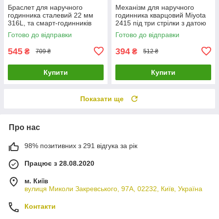
Браслет для наручного
Механізм для наручного
годинника сталевий 22 мм
годинника кварцовий Miyota
316L, та смарт-годинників
2415 під три стрілки з датою
Комбінований ( код:
на 3 години ( код:
Готово до відправки
Готово до відправки
IBW927SY )
IBWMY2415-3 )
545
394
₴
₴
709 ₴
512 ₴
Купити
Купити
Показати ще
Про нас
98% позитивних з 291 відгука за рік
Працює з 28.08.2020
м. Київ
вулиця Миколи Закревського, 97А, 02232, Київ, Україна
Контакти