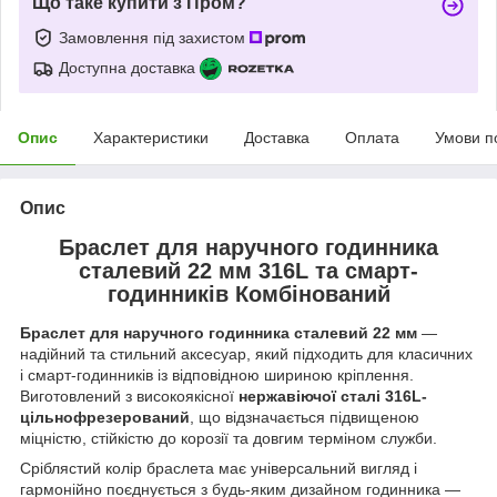
Що таке купити з Пром?
Замовлення під захистом
Доступна доставка
Опис
Характеристики
Доставка
Оплата
Умови п
Опис
Браслет для наручного годинника
сталевий 22 мм 316L та смарт-
годинників Комбінований
Браслет для наручного годинника сталевий 22 мм
—
надійний та стильний аксесуар, який підходить для класичних
і смарт-годинників із відповідною шириною кріплення.
Виготовлений з високоякісної
нержавіючої сталі 316L-
цільнофрезерований
, що відзначається підвищеною
міцністю, стійкістю до корозії та довгим терміном служби.
Сріблястий колір браслета має універсальний вигляд і
гармонійно поєднується з будь-яким дизайном годинника —