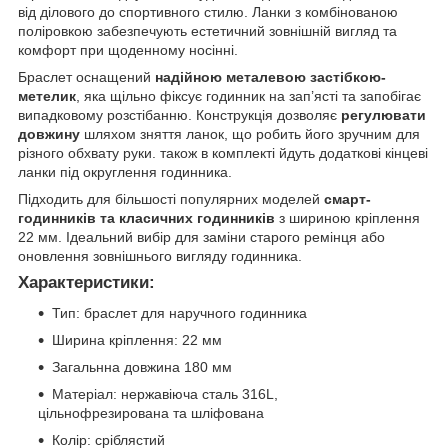
від ділового до спортивного стилю. Ланки з комбінованою
поліровкою забезпечують естетичний зовнішній вигляд та
комфорт при щоденному носінні.
Браслет оснащений
надійною металевою застібкою-
метелик
, яка щільно фіксує годинник на зап’ясті та запобігає
випадковому розстібанню. Конструкція дозволяє
регулювати
довжину
шляхом зняття ланок, що робить його зручним для
різного обхвату руки. також в комплекті йдуть додаткові кінцеві
ланки під округлення годинника.
Підходить для більшості популярних моделей
смарт-
годинників та класичних годинників
з шириною кріплення
22 мм. Ідеальний вибір для заміни старого ремінця або
оновлення зовнішнього вигляду годинника.
Характеристики:
Тип: браслет для наручного годинника
Ширина кріплення: 22 мм
Загальнна довжина 180 мм
Матеріал: нержавіюча сталь 316L,
цільнофрезирована та шліфована
Колір: сріблястий