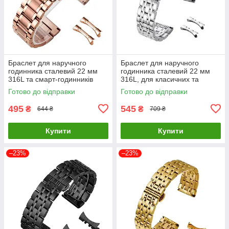
Браслет для наручного
Браслет для наручного
годинника сталевий 22 мм
годинника сталевий 22 мм
316L та смарт-годинників
316L, для класичних та
Рожеве золото ( код:
смарт-годинників Сріблястий
Готово до відправки
Готово до відправки
IBW926Y1 )
( код: IBW927S )
495
545
₴
₴
644 ₴
709 ₴
Купити
Купити
–23%
–23%