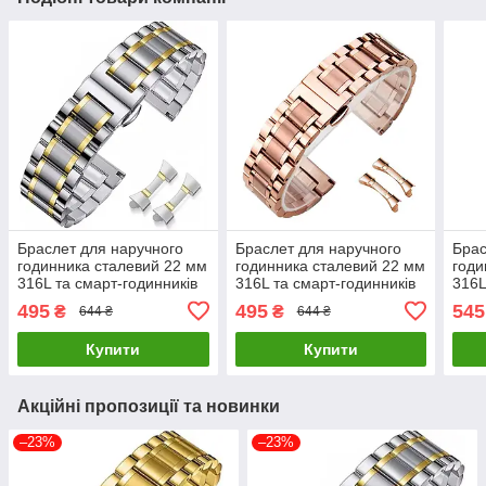
Браслет для наручного
Браслет для наручного
Брас
годинника сталевий 22 мм
годинника сталевий 22 мм
годи
316L та смарт-годинників
316L та смарт-годинників
316L
Комбінований ( код:
Рожеве золото ( код:
смар
495
495
545
₴
₴
644 ₴
644 ₴
IBW926SY )
IBW926Y1 )
Сріб
)
Купити
Купити
Акційні пропозиції та новинки
–23%
–23%