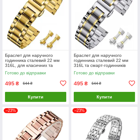
Браслет для наручного
Браслет для наручного
годинника сталевий 22 мм
годинника сталевий 22 мм
316L, для класичних та
316L та смарт-годинників
смарт-годинників Золотистий
Комбінований ( код:
Готово до відправки
Готово до відправки
( код: IBW926Y )
IBW926SY )
495
495
₴
₴
644 ₴
644 ₴
Купити
Купити
–23%
–23%