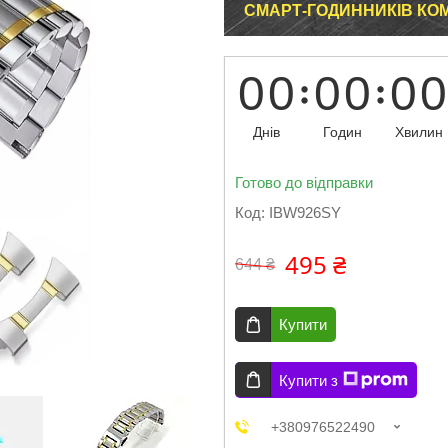
СМАРТ-ГОДИННИКІВ КОМБ
0
0
0
0
0
0
Днів
Годин
Хвилин
Готово до відправки
Код:
IBW926SY
495 ₴
644 ₴
Купити
Купити з
+380976522490