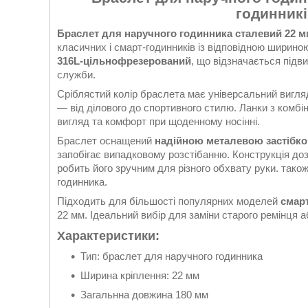
годинник
Браслет для наручного годинника сталевий 22 м
класичних і смарт-годинників із відповідною ширино
316L-цільнофрезерований
, що відзначається підви
служби.
Сріблястий колір браслета має універсальний вигля
— від ділового до спортивного стилю. Ланки з комб
вигляд та комфорт при щоденному носінні.
Браслет оснащений
надійною металевою застібк
запобігає випадковому розстібанню. Конструкція д
робить його зручним для різного обхвату руки. також
годинника.
Підходить для більшості популярних моделей
смарт
22 мм. Ідеальний вибір для заміни старого ремінця 
Характеристики:
Тип: браслет для наручного годинника
Ширина кріплення: 22 мм
Загальнна довжина 180 мм