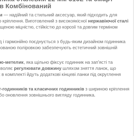
ів Комбінований
м
— надійний та стильний аксесуар, який підходить для
ю кріплення. Виготовлений з високоякісної
нержавіючої сталі
щеною міцністю, стійкістю до корозії та довгим терміном
д і гармонійно поєднується з будь-яким дизайном годинника
інованою поліровкою забезпечують естетичний зовнішній
ою-метелик
, яка щільно фіксує годинник на зап’ясті та
озволяє
регулювати довжину
шляхом зняття ланок, що
 в комплекті йдуть додаткові кінцеві ланки під округлення
-годинників та класичних годинників
з шириною кріплення
або оновлення зовнішнього вигляду годинника.