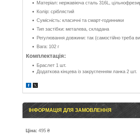
Матеріал: нержавіюча сталь 316L, цільнофрез
Колір: сріблястий
Сумісність: класичні та смарт-годинники
Тип застібки: металева, складана
Регулювання довжини: так (самостійно треба ви
Вага: 102 г
Комплектація:
Браслет 1 шт.
Додаткова кінцева із закругленням ланка 2 шт.
ІНФОРМАЦІЯ ДЛЯ ЗАМОВЛЕННЯ
Ціна:
495 ₴