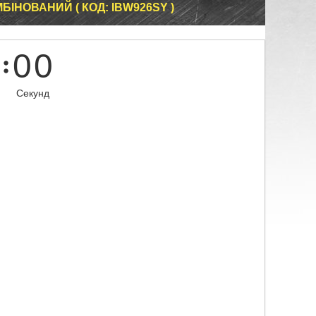
ІНОВАНИЙ ( КОД: IBW926SY )
0
0
Секунд