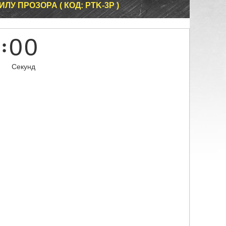
ЛУ ПРОЗОРА ( КОД: PTK-3P )
0
0
Секунд