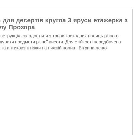
а для десертів кругла 3 яруси етажерка з
лу Прозора
Конструкція складається з трьох каскадних полиць різного
увати предмети різної висоти. Для стійкості передбачена
 антиковзні ніжки на нижній полиці. Вітрина легко