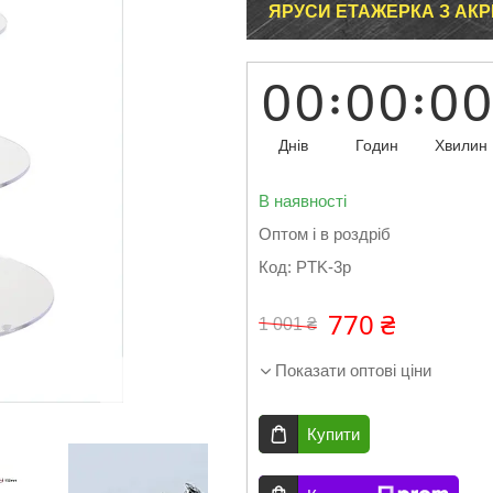
ЯРУСИ ЕТАЖЕРКА З АКРИ
0
0
0
0
0
0
Днів
Годин
Хвилин
В наявності
Оптом і в роздріб
Код:
PTK-3p
770 ₴
1 001 ₴
Показати оптові ціни
Купити