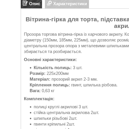
Опис
Характеристики
Вітрина-гірка для торта, підставк
акри
Прозора торгова вітрина-гірка із харчового акрилу. 
діаметру (150мм, 185мм, 225мм), що дозволяє розміщ
центральна прозора опора з металевими шпильками та
збирається та розбирається.
Основні характеристики:
Кількість полиць:
3 шт.
Розмір:
225х200мм
Матеріал:
прозорий акрил 2-3 мм.
Кріплення полиць:
гвинт, шпилька різбова.
Вага:
0,63 кг
Комплектація:
полиці круглі акрилові 3 шт.
стійка центральна акрилова 2шт.
шпильки різьбові 2шт.
гвинти кріпильні 2шт.