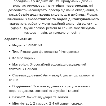
обладнання у людних місцях. Продуманий дизайн
включає
регульовані внутрішні перегородки
, які
дозволяють налаштувати простір під ваше обладнання, а
також
безліч додаткових кишень
для дрібниць. Рюкзак
виконаний із
зносостійкого та водовідштовхувального
матеріалу
, забезпечуючи надійний захист від вологи та
ударів. Зручні плечові ремені та спинка забезпечують
комфорт навіть за тривалого носіння.
Характеристики:
Модель:
PU5015B
Тип:
Рюкзак для фототехніки / Фоторюкзак
Колір:
Чорний
Матеріал:
Зносостійкий водовідштовхувальний
текстиль / Нейлон
Система доступу:
Анти-злодій, доступ до камери зі
спини
Відділення:
Основне відділення з регульованими
перегородками, зовнішні та внутрішні кишені
Захист:
Захист від ударів та вологи
Місткість:
1-2 камери, 2-4 об'єктиви, спалах,