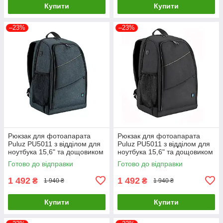
Купити
Купити
–23%
–23%
Рюкзак для фотоапарата
Рюкзак для фотоапарата
Puluz PU5011 з відділом для
Puluz PU5011 з відділом для
ноутбука 15,6" та дощовиком
ноутбука 15,6" та дощовиком
Синій ( код: IBF086Z )
Чорний ( код: IBF086B )
Готово до відправки
Готово до відправки
1 492
1 492
₴
₴
1 940 ₴
1 940 ₴
Купити
Купити