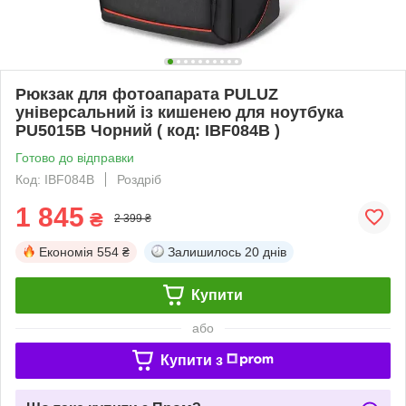
Рюкзак для фотоапарата PULUZ
універсальний із кишенею для ноутбука
PU5015B Чорний ( код: IBF084B )
Готово до відправки
Код: IBF084B
Роздріб
1 845
₴
2 399 ₴
Економія
554 ₴
Залишилось
20 днів
Купити
або
Купити з