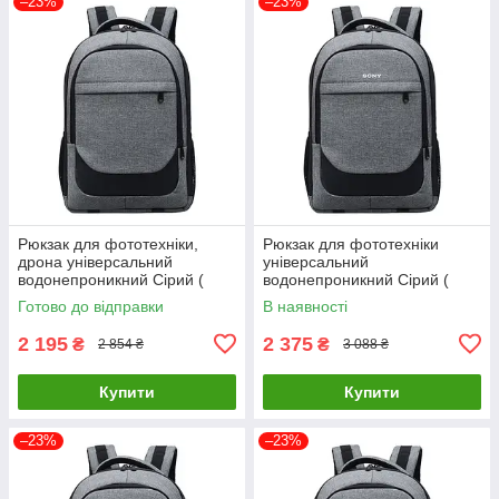
–23%
–23%
Рюкзак для фототехніки,
Рюкзак для фототехніки
дрона універсальний
універсальний
водонепроникний Сірий (
водонепроникний Сірий (
код: IBF073S )
код: IBF073S3 )
Готово до відправки
В наявності
2 195
2 375
₴
₴
2 854 ₴
3 088 ₴
Купити
Купити
–23%
–23%