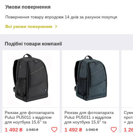
Умови повернення
Повернення товару впродовж 14 днів за рахунок покупця
Всі умови повернення
Подібні товари компанії
Рюкзак для фотоапарата
Рюкзак для фотоапарата
Сумк
Puluz PU5011 з відділом
Puluz PU5011 з відділом
прот
для ноутбука 15,6" та
для ноутбука 15,6" та
+ до
дощовиком Чорний ( код:
дощовиком Синій ( код:
код:
1 492
1 492
1 2
₴
₴
1 940 ₴
1 940 ₴
IBF086B )
IBF086Z )