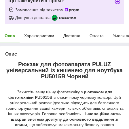
Що таке купити з Пром?
Замовлення під захистом
Доступна доставка
Опис
Характеристики
Доставка
Оплата
Умови п
Опис
Рюкзак для фотоапарата PULUZ
універсальний із кишенею для ноутбука
PU5015B Чорний
Захистіть вашу цінну фототехніку з
рюкзаком для
фототехніки PU5015B
в класичному чорному кольорі. Цей
універсальний рюкзак ідеально підходить для безпечного
транспортування вашої камери, кількох об'єктивів, спалахів та
інших аксесуарів. Головна особливість –
інноваційна анти-
шахрай система доступу до основного відділення зі
спини
, що забезпечує максимальну безпеку вашого