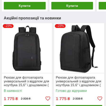
Купити
Купити
Акційні пропозиції та новинки
–23%
–23%
Рюкзак для фотоапарата
Рюкзак для фотоапарата
універсальний з відділом для
універсальний з відділом для
ноутбука 15,6" і дощовиком (
ноутбука 15,6" і дощовиком (
код: IBF022BR )
код: IBF022BG )
В наявності
Готово до відправки
1 775
1 775
₴
₴
2 308 ₴
2 308 ₴