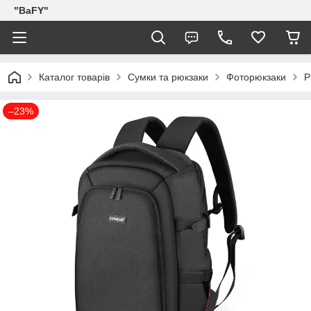
"BaFY"
Каталог товарів
Сумки та рюкзаки
Фоторюкзаки
Р
–23%