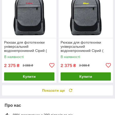
Рюкзак для фототехніки
Рюкзак для фототехніки
універсальний
універсальний
водонепроникний Сірий (
водонепроникний Сірий (
код: IBF073S1 )
код: IBF073S2 )
В наявності
В наявності
2 375
2 375
₴
₴
3 088 ₴
3 088 ₴
Купити
Купити
Показати ще
Про нас
98% позитивних з 290 відгуків за рік