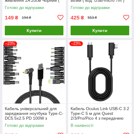
живлення 2A 20см Чорний (
Білий ( код: USB-micro 7m )
код: A5C-02mB )
Готово до відправки
Готово до відправки
149
425
₴
₴
194 ₴
553 ₴
Купити
Купити
–23%
–23%
Кабель універсальний для
Кабель Oculus Link USB-C 3.2
заряджання ноутбука Type-C-
Type-C 5 м для Quest
DC5.5x2.5 PD 100W з
2/3/Pro/Pico 4 з передачею
перехідниками 19шт ( код:
даних Чорний ( код: CC-
Готово до відправки
В наявності
PD100W )
5mGB )