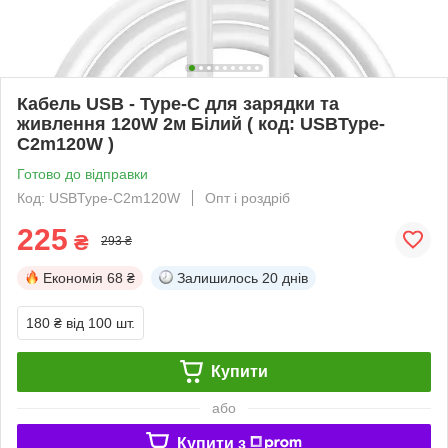
Кабель USB - Type-C для зарядки та
живлення 120W 2м Білий ( код: USBType-
C2m120W )
Готово до відправки
Код: USBType-C2m120W
Опт і роздріб
225
₴
293 ₴
Економія
68 ₴
Залишилось
20 днів
180 ₴
від 100 шт.
Купити
або
Купити з