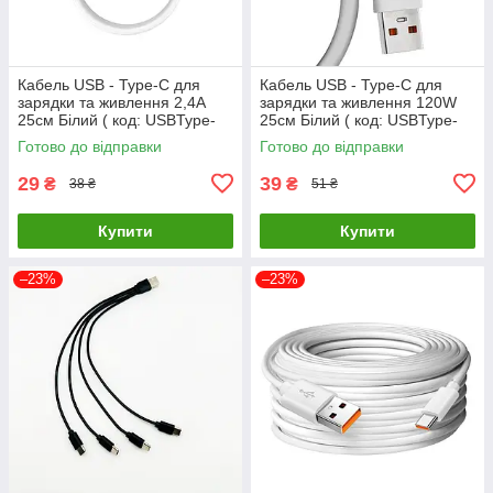
Кабель USB - Type-C для
Кабель USB - Type-C для
зарядки та живлення 2,4A
зарядки та живлення 120W
25см Білий ( код: USBType-
25см Білий ( код: USBType-
C025m )
C025m120W )
Готово до відправки
Готово до відправки
29
39
₴
₴
38 ₴
51 ₴
Купити
Купити
–23%
–23%