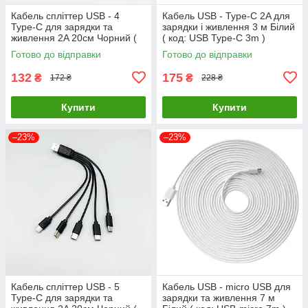
Кабель спліттер USB - 4
Кабель USB - Type-C 2A для
Type-C для зарядки та
зарядки і живлення 3 м Білий
живлення 2A 20см Чорний (
( код: USB Type-C 3m )
код: A4C-02mB )
Готово до відправки
Готово до відправки
132
175
₴
₴
172 ₴
228 ₴
Купити
Купити
–23%
–23%
Кабель спліттер USB - 5
Кабель USB - micro USB для
Type-C для зарядки та
зарядки та живлення 7 м