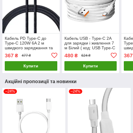
Кабель PD Type-C до
Кабель USB - Type-C 2A
Кабе
Type-C 120W 6A 2 м
для зарядки і живлення 7
Type
швидкого заряджання та
м Білий ( код: USB Type-C
швид
передачі даних Сірий (
7m )
пере
367
480
367
₴
₴
477 ₴
624 ₴
код: Type-C2m120WS )
код:
Купити
Купити
Акційні пропозиції та новинки
–24%
–24%