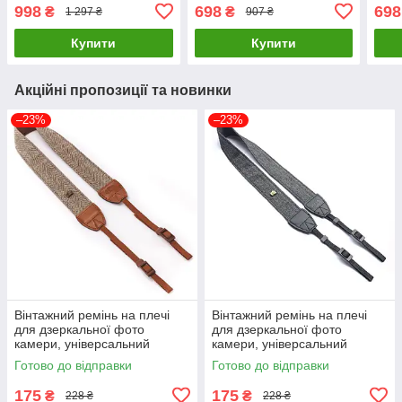
iWatch, AirPods Чорний (
гаманець, набір 3в1 Синій
гама
998
698
698
₴
₴
1 297 ₴
907 ₴
код: WCS3B )
( код: IBR196Z )
( ко
Купити
Купити
Акційні пропозиції та новинки
–23%
–23%
Вінтажний ремінь на плечі
Вінтажний ремінь на плечі
для дзеркальної фото
для дзеркальної фото
камери, універсальний
камери, універсальний
ремінь на шию Коричневий (
ремінь на шию Сірий ( код:
Готово до відправки
Готово до відправки
код: IBX008K )
IBX008S )
175
175
₴
₴
228 ₴
228 ₴