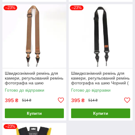
–23%
–23%
Швидкознімний ремінь для
Швидкознімний ремінь для
камери, регульований ремінь
камери, регульований ремінь
фотографа на шию
фотографа на шию Чорний (
Коричневий ( код: IBX010K )
код: IBX010B )
Готово до відправки
Готово до відправки
395
395
₴
₴
514 ₴
514 ₴
Купити
Купити
–23%