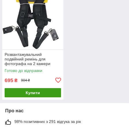
Розвантажувальний
подвійний ремінь для
фотографа на 2 камери
портупея-розвантаження
Готово до відправки
Чорний ( код: QSK-2B )
695
₴
904 ₴
Купити
Про нас
98% позитивних з 291 відгука за рік