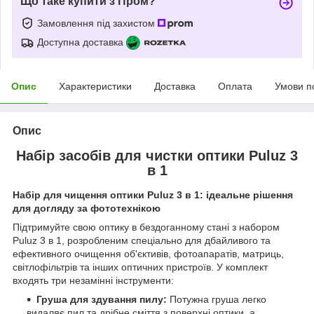
Що таке купити з Пром?
Замовлення під захистом
Доступна доставка
Опис
Характеристики
Доставка
Оплата
Умови п
Опис
Набір засобів для чистки оптики Puluz 3
в 1
Набір для чищення оптики Puluz 3 в 1: ідеальне рішення
для догляду за фототехнікою
Підтримуйте свою оптику в бездоганному стані з набором
Puluz 3 в 1, розробленим спеціально для дбайливого та
ефективного очищення об'єктивів, фотоапаратів, матриць,
світлофільтрів та інших оптичних пристроїв. У комплект
входять три незамінні інструменти:
Груша для здування пилу:
Потужна груша легко
видаляє пил та дрібне сміття з поверхні оптики, а