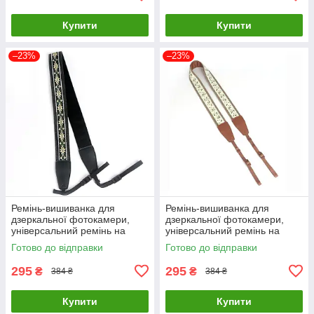
Купити
Купити
–23%
–23%
Ремінь-вишиванка для
Ремінь-вишиванка для
дзеркальної фотокамери,
дзеркальної фотокамери,
універсальний ремінь на
універсальний ремінь на
шию Чорний ( код: IBX009B )
шию Коричневий ( код:
Готово до відправки
Готово до відправки
IBX009K )
295
295
₴
₴
384 ₴
384 ₴
Купити
Купити