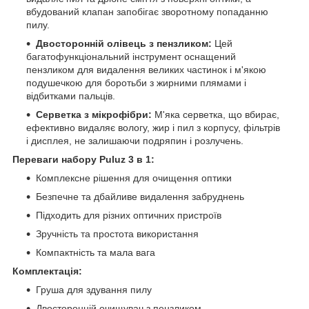
вбудований клапан запобігає зворотному попаданню
пилу.
Двосторонній олівець з пензликом:
Цей
багатофункціональний інструмент оснащений
пензликом для видалення великих частинок і м'якою
подушечкою для боротьби з жирними плямами і
відбитками пальців.
Серветка з мікрофібри:
М'яка серветка, що вбирає,
ефективно видаляє вологу, жир і пил з корпусу, фільтрів
і дисплея, не залишаючи подряпин і розлучень.
Переваги набору Puluz 3 в 1:
Комплексне рішення для очищення оптики
Безпечне та дбайливе видалення забруднень
Підходить для різних оптичних пристроїв
Зручність та простота використання
Компактність та мала вага
Комплектація:
Груша для здування пилу
Двосторонній очищувач з пензликом.