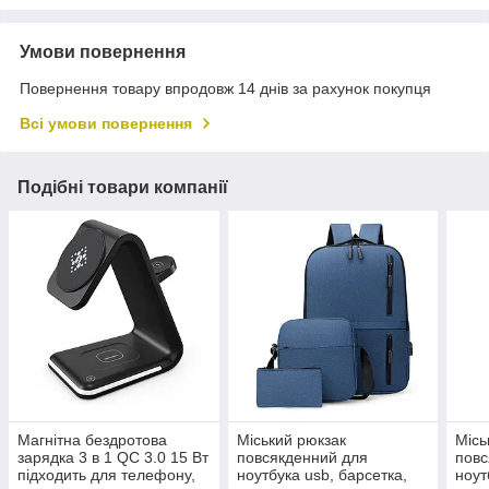
Умови повернення
Повернення товару впродовж 14 днів за рахунок покупця
Всі умови повернення
Подібні товари компанії
Магнітна бездротова
Міський рюкзак
Місь
зарядка 3 в 1 QC 3.0 15 Вт
повсякденний для
повс
підходить для телефону,
ноутбука usb, барсетка,
ноут