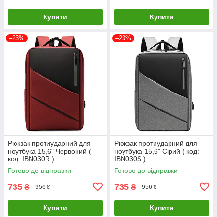
Купити
Купити
–23%
–23%
Рюкзак протиударний для
Рюкзак протиударний для
ноутбука 15,6" Червоний (
ноутбука 15,6" Сірий ( код:
код: IBN030R )
IBN030S )
Готово до відправки
Готово до відправки
735
735
₴
₴
956 ₴
956 ₴
Купити
Купити