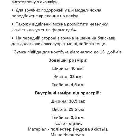
виготовлену з екошкіри.
Для зручних подорожей у цій моделі чохла
передбачене кріплення на валізу.
Також у відділенні можна розмістити невелику
кількість документів формату А4.
На передній стороні є зручна кишеня на блискавці
для додаткових аксесуарів: миші, кабелів тощо.
Сумка підійде для ноутбука діагоналлю до 16 дюймів.
Зовнішні розміри:
Ширина:
40 см;
Висота:
32 см;
Глибина:
4,5 см.
Внутрішні заміри під пристрій:
Ширина:
38,5 см;
Висота:
29,5 см
Глибина:
3,5 см.
Колір -
сірий.
Матеріал -
поліестер (чудова якість!).
Міцна фурнітура.