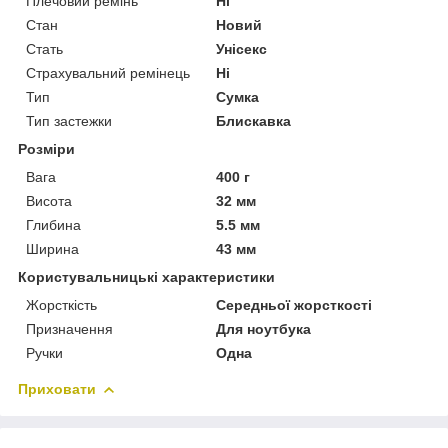
Плечовий ремінь
Ні
Стан
Новий
Стать
Унісекс
Страхувальний ремінець
Ні
Тип
Сумка
Тип застежки
Блискавка
Розміри
Вага
400 г
Висота
32 мм
Глибина
5.5 мм
Ширина
43 мм
Користувальницькі характеристики
Жорсткість
Середньої жорсткості
Призначення
Для ноутбука
Ручки
Одна
Приховати