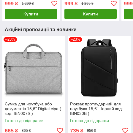
IBN046S1 )
IBN046S2 )
IBN0
999
999
999
₴
₴
1 299 ₴
1 299 ₴
Купити
Купити
Акційні пропозиції та новинки
–23%
–23%
Сумка для ноутбука або
Рюкзак протиударний для
документів 15,6" Digital сіра (
ноутбука 15,6" Чорний код:
код: IBN007S )
IBN030B )
Готово до відправки
Готово до відправки
665
735
₴
₴
865 ₴
956 ₴