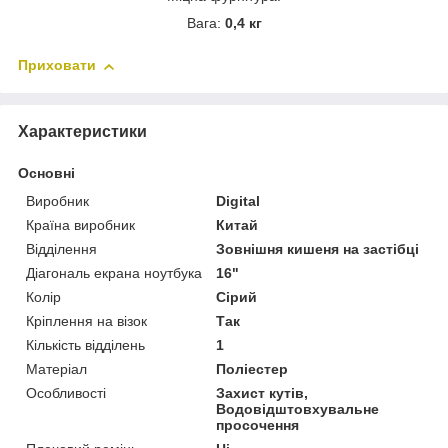
Вага:
0,4 кг
Приховати
Характеристики
Основні
Виробник
Digital
Країна виробник
Китай
Відділення
Зовнішня кишеня на застібці
Діагональ екрана ноутбука
16"
Колір
Сірий
Кріплення на візок
Так
Кількість відділень
1
Матеріал
Поліестер
Особливості
Захист кутів,
Водовідштовхувальне
просочення