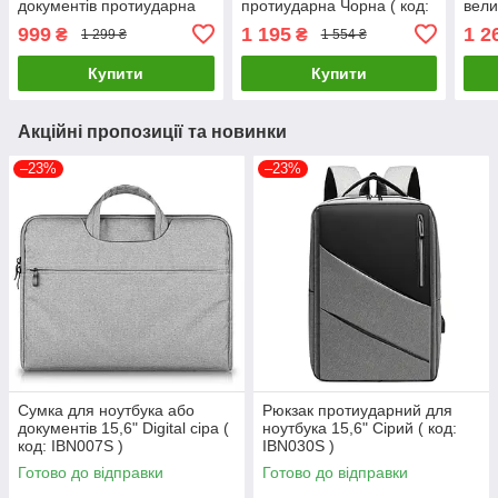
документів протиударна
протиударна Чорна ( код:
вели
Сірий (код: IBN046S3)
IBN049B )
код:
999
1 195
1 2
₴
₴
1 299 ₴
1 554 ₴
Купити
Купити
Акційні пропозиції та новинки
–23%
–23%
Сумка для ноутбука або
Рюкзак протиударний для
документів 15,6" Digital сіра (
ноутбука 15,6" Сірий ( код:
код: IBN007S )
IBN030S )
Готово до відправки
Готово до відправки