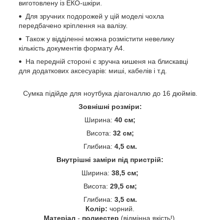
виготовлену із ЕКО-шкіри.
Для зручних подорожей у цій моделі чохла
передбачено кріплення на валізу.
Також у відділенні можна розмістити невелику
кількість документів формату А4.
На передній стороні є зручна кишеня на блискавці
для додаткових аксесуарів: миші, кабелів і т.д.
Сумка підійде для ноутбука діагоналлю до 16 дюймів.
Зовнішні розміри:
Ширина:
40 см;
Висота:
32 см;
Глибина:
4,5 см.
Внутрішні заміри під пристрій:
Ширина:
38,5 см;
Висота:
29,5 см;
Глибина:
3,5 см.
Колір:
чорний.
Матеріал
-
полиестер
(відмінна якість!).