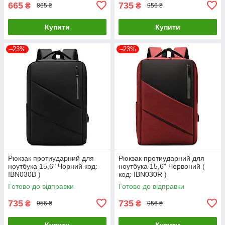
665
735
₴
₴
865 ₴
956 ₴
Купити
Купити
–23%
–23%
Рюкзак протиударний для
Рюкзак протиударний для
ноутбука 15,6" Чорний код:
ноутбука 15,6" Червоний (
IBN030B )
код: IBN030R )
Готово до відправки
Готово до відправки
735
735
₴
₴
956 ₴
956 ₴
Купити
Купити