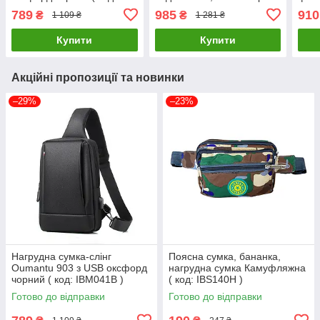
IBM041B )
Сірий ( код: IBN051S )
дощо
789
985
910
₴
₴
1 109 ₴
1 281 ₴
IBF0
Купити
Купити
Акційні пропозиції та новинки
–29%
–23%
Нагрудна сумка-слінг
Поясна сумка, бананка,
Oumantu 903 з USB оксфорд
нагрудна сумка Камуфляжна
чорний ( код: IBM041B )
( код: IBS140H )
Готово до відправки
Готово до відправки