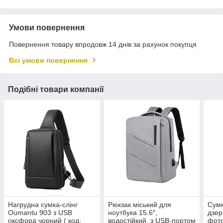
Умови повернення
Повернення товару впродовж 14 днів за рахунок покупця
Всі умови повернення
Подібні товари компанії
Нагрудна сумка-слінг
Рюкзак міський для
Сумк
Oumantu 903 з USB
ноутбука 15.6″,
дзер
оксфорд чорний ( код:
водостійкий, з USB-портом
фото