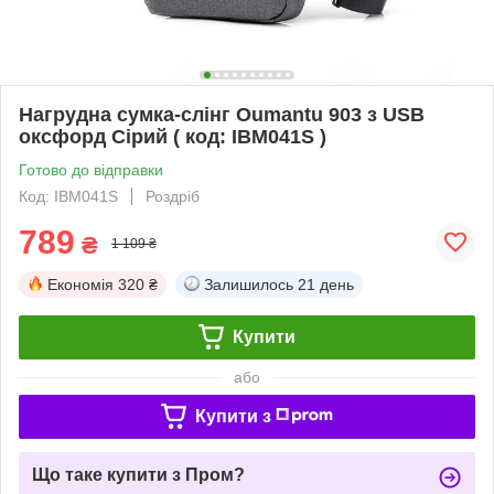
Нагрудна сумка-слінг Oumantu 903 з USB
оксфорд Сірий ( код: IBM041S )
Готово до відправки
Код: IBM041S
Роздріб
789
₴
1 109 ₴
Економія
320 ₴
Залишилось
21 день
Купити
або
Купити з
Що таке купити з Пром?