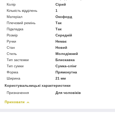
Колір
Сірий
Кількість відділень
1
Матеріал
Оксфорд
Плечовий ремінь
Так
Підкладка
Так
Розмір
Середній
Ручки
Немає
Стан
Новий
Стиль
Молодіжний
Тип застежки
Блискавка
Тип сумки
Сумка-слінг
Форма
Прямокутна
Ширина
21 мм
Користувальницькі характеристики
Призначення
Для чоловіків
Приховати