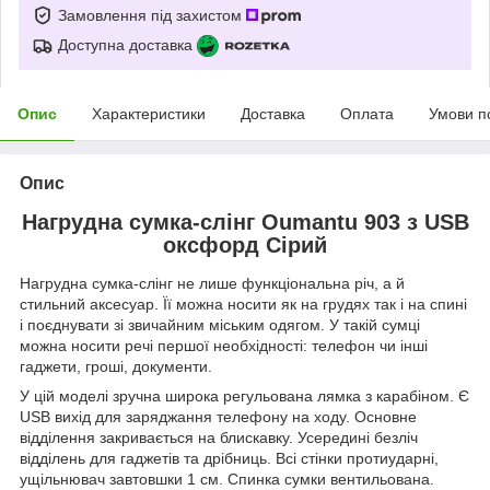
Замовлення під захистом
Доступна доставка
Опис
Характеристики
Доставка
Оплата
Умови п
Опис
Нагрудна сумка-слінг Oumantu 903 з USB
оксфорд Сірий
Нагрудна сумка-слінг не лише функціональна річ, а й
стильний аксесуар. Її можна носити як на грудях так і на спині
і поєднувати зі звичайним міським одягом. У такій сумці
можна носити речі першої необхідності: телефон чи інші
гаджети, гроші, документи.
У цій моделі зручна широка регульована лямка з карабіном. Є
USB вихід для заряджання телефону на ходу. Основне
відділення закривається на блискавку. Усередині безліч
відділень для гаджетів та дрібниць. Всі стінки протиударні,
ущільнювач завтовшки 1 см. Спинка сумки вентильована.