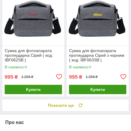
Сумка для фотоапарата
Сумка для фотоапарата
протиударна Сірий ( код:
протиударна Сірий з чорним
IBF062SB )
( код: IBF063SB )
В наявності
В наявності
995
995
₴
₴
1 294 ₴
1 294 ₴
Купити
Купити
Показати ще
Про нас