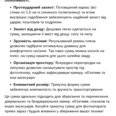
Особливості:
Протиударний захист:
Потовщений каркас (всі
стінки по 1,5 см із спіненого поліетилену) та м'яке
внутрішнє оздоблення забезпечують надійний захист від
ударів, поштовхів та подряпин.
Захист від дощу:
Дощовик легко одягається на
сумку, захищаючи її вміст від дощу, снігу та пилу.
Зручність носіння:
Регульований ремінь плеча
дозволяє підібрати оптимальну довжину для
комфортного носіння. Так само сумку можна носити на
поясі, на сумці нашита для цього шлейка ззаду.
Організація простору:
Всередині перегородка на
липучках дозволяє налаштувати простір під
фототехніку, надійно зафіксувавши камеру, об'єктиви та
інші аксесуари.
Компактний розмір:
Трикутна форма сумки
забезпечує компактність та зручність транспортування.
Ця сумка ідеально підходить для зберігання та перенесення
дзеркальних та бездзеркальних камер, об'єктивів, спалахів та
інших аксесуарів. Купуйте трикутну сумку для фотоапарата
прямо зараз і будьте впевнені у збереженні вашої техніки!