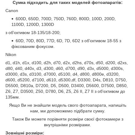
Сумка підходить для таких моделей фотоапаратів:
Canon
600D, 650D, 700D, 750D, 760D, 800D, 100D, 200D,
1100D, 1200D, 1300D
з об'єктивом 18-135/18-200;
60D, 70D, 80D, 77D, 6D, 7D, 6D2 з об'єктивом 18-55 з
фіксованим фокусом.
Nikon
d1, d1h, d1x, d100, d2h, d70, d2x, d2hs, d70s, d50, d200, d2xs,
d80, d40, d40x, d3, d300, d60, d700, d90, d3x, d5000, d300s,
d3000, d3s, d3100, d7000, d5100, d4, d800, d800e, d3200,
d600, d5200, d7100, d610, d5300,df, D3300, D4s, D810, D750,
D5500, D810a, D7200, D5, D500, D3400, D5600, D7500, D850,
Z6, Z7, D3500, Z50, D780, D6, Z5, Z6 II, Z7 II з об'єктивом до
135мм.
Якщо Ви не знайшли модель свого фотоапарата, напишіть
нам, ми допоможемо підібрати сумку.
Також Ви можете порівняти розміри своєї фотокамери з
внутрішніми розмірами.
Зовнішні розміри: