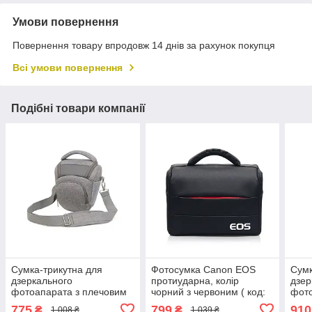
Умови повернення
Повернення товару впродовж 14 днів за рахунок покупця
Всі умови повернення
Подібні товари компанії
Сумка-трикутна для
Фотосумка Canon EOS
Сумк
дзеркального
протиударна, колір
дзер
фотоапарата з плечовим
чорний з червоним ( код:
фото
ременем і дощовиком
IBF030BR )
дощо
775
799
910
₴
₴
1 008 ₴
1 039 ₴