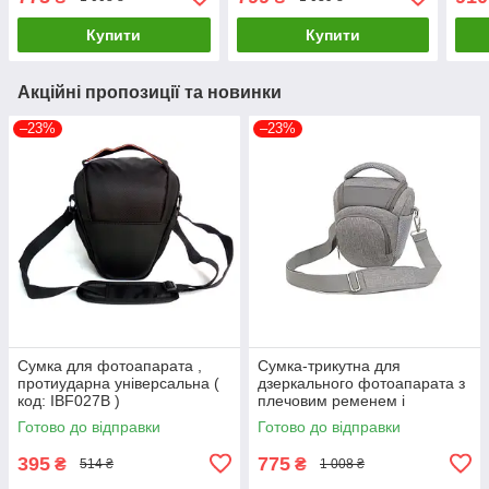
Сірий ( код: IBF079S )
IBF0
Купити
Купити
Акційні пропозиції та новинки
–23%
–23%
Сумка для фотоапарата ,
Сумка-трикутна для
протиударна універсальна (
дзеркального фотоапарата з
код: IBF027B )
плечовим ременем і
дощовиком Сірий ( код:
Готово до відправки
Готово до відправки
IBF079S )
395
775
₴
₴
514 ₴
1 008 ₴