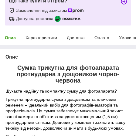
Що таке купити з Пром?
Замовлення під захистом
Доступна доставка
Опис
Характеристики
Доставка
Оплата
Умови п
Опис
Сумка трикутна для фотоапарата
протиударна з дощовиком чорно-
червона
Шукаєте надійну та компактну сумку для фотоапарата?
Трикутна протиударна сумка з дощовиком та плечовим
ременем – ідеальний вибір для фотографів-аматорів та
професіоналів. Ця сумка забезпечує максимальний захист
вашої камери та об'єктива завдяки потовщеним (1,5 см)
протиударним стінкам. Дощовик у комплекті захистить вашу
техніку від негоди, дозволяючи знімати в будь-яких умовах.