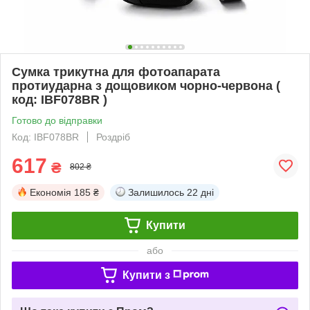
Сумка трикутна для фотоапарата
протиударна з дощовиком чорно-червона (
код: IBF078BR )
Готово до відправки
Код: IBF078BR
Роздріб
617
₴
802 ₴
Економія
185 ₴
Залишилось
22 дні
Купити
або
Купити з