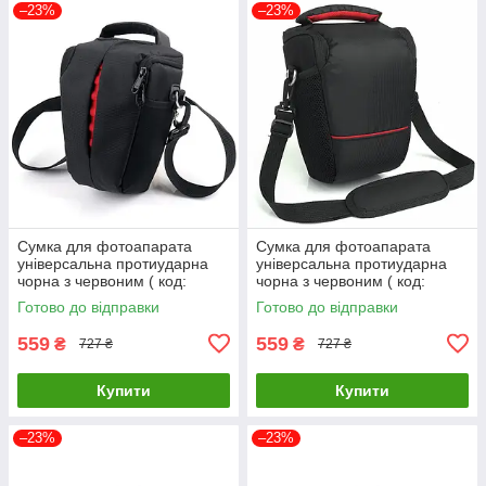
–23%
–23%
Сумка для фотоапарата
Сумка для фотоапарата
універсальна протиударна
універсальна протиударна
чорна з червоним ( код:
чорна з червоним ( код:
IBF035BR )
IBF060BR )
Готово до відправки
Готово до відправки
559
559
₴
₴
727 ₴
727 ₴
Купити
Купити
–23%
–23%