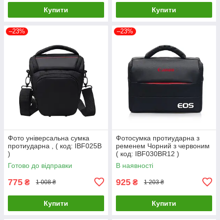
Купити
Купити
–23%
–23%
Фото універсальна сумка
Фотосумка протиударна з
протиударна , ( код: IBF025B
ременем Чорний з червоним
)
( код: IBF030BR12 )
Готово до відправки
В наявності
775
925
₴
₴
1 008 ₴
1 203 ₴
Купити
Купити