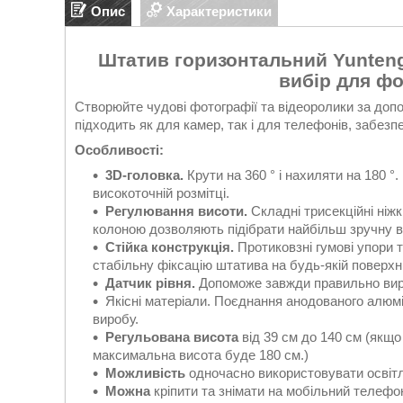
Опис
Характеристики
Штатив горизонтальний Yunteng 
вибір для фо
Створюйте чудові фотографії та відеоролики за до
підходить як для камер, так і для телефонів, забезп
Особливості:
3D-головка.
Крути на 360 ° і нахиляти на 180 
високоточній розмітці.
Регулювання висоти.
Складні трисекційні ніж
колоною дозволяють підібрати найбільш зручну вис
Стійка конструкція.
Протиковзні гумові упори 
стабільну фіксацію штатива на будь-якій поверхні.
Датчик рівня.
Допоможе завжди правильно вирів
Якісні матеріали. Поєднання анодованого алюмі
виробу.
Регульована висота
від 39 см до 140 см (якщо
максимальна висота буде 180 см.)
Можливість
одночасно використовувати освітл
Можна
кріпити та знімати на мобільний телефо