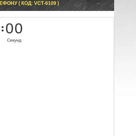
ОНУ ( КОД: VCT-6109 )
0
0
Секунд