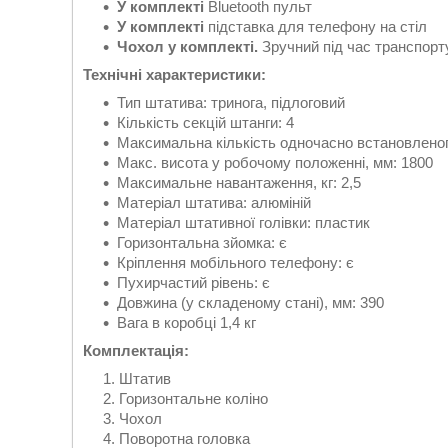
У комплекті
Bluetooth пульт
У комплекті
підставка для телефону на стіл
Чохол у комплекті.
Зручний під час транспорт
Технічні характеристики:
Тип штатива: тринога, підлоговий
Кількість секцій штанги: 4
Максимальна кількість одночасно встановленог
Макс. висота у робочому положенні, мм: 1800
Максимальне навантаження, кг: 2,5
Матеріал штатива: алюміній
Матеріал штативної голівки: пластик
Горизонтальна зйомка: є
Кріплення мобільного телефону: є
Пухирчастий рівень: є
Довжина (у складеному стані), мм: 390
Вага в коробці 1,4 кг
Комплектація:
Штатив
Горизонтальне коліно
Чохол
Поворотна головка