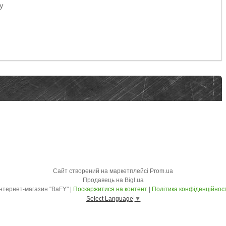
у
Сайт створений на маркетплейсі
Prom.ua
Продавець на Bigl.ua
Інтернет-магазин "BaFY" |
Поскаржитися на контент
|
Політика конфіденційност
Select Language
▼