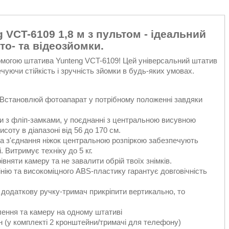
VCT-6109 1,8 м з пультом - ідеальний
то- та відеозйомки.
помогою штатива Yunteng VCT-6109! Цей універсальний штатив
ечуючи стійкість і зручність зйомки в будь-яких умовах.
°. Встановлюй фотоапарат у потрібному положенні завдяки
ки з фліп-замками, у поєднанні з центральною висувною
оту в діапазоні від 56 до 170 см.
та з'єднання ніжок центральною розпіркою забезпечують
 Витримує техніку до 5 кг.
няти камеру та не завалити обрій твоїх знімків.
нію та високоміцного ABS-пластику гарантує довговічність
 додаткову ручку-тримач прикріпити вертикально, то
ення та камеру на одному штативі
н (у комплекті 2 кронштейни/тримачі для телефону)