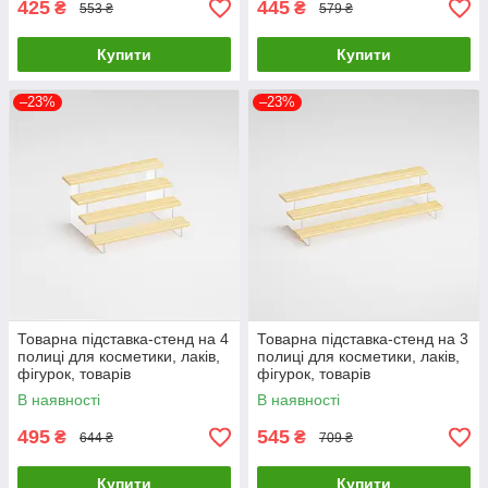
425
445
₴
₴
553 ₴
579 ₴
Купити
Купити
–23%
–23%
Товарна підставка-стенд на 4
Товарна підставка-стенд на 3
полиці для косметики, лаків,
полиці для косметики, лаків,
фігурок, товарів
фігурок, товарів
300х220х155мм ( код: TPS-
400х170х120мм ( код: TPS-
В наявності
В наявності
4p2 )
3p3 )
495
545
₴
₴
644 ₴
709 ₴
Купити
Купити