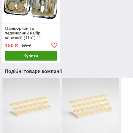
Манікюрний та
педикюрний набір
дорожній (11в1) 11
предметів у футлярі
150
₴
195 ₴
Чорний (код: M-11)
Купити
Подібні товари компанії