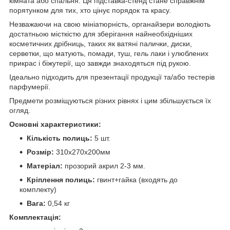
кімната або спальня. Ця підставка-стенд стане справжнім
порятунком для тих, хто цінує порядок та красу.
Незважаючи на свою мініатюрність, органайзери володіють
достатньою місткістю для зберігання найнеобхідніших
косметичних дрібниць, таких як ватяні палички, диски,
серветки, що матують, помади, туш, гель лаки і улюблених
прикрас і біжутерії, що завжди знаходяться під рукою.
Ідеально підходить для презентації продукції та/або тестерів
парфумерії.
Предмети розміщуються різних рівнях і цим збільшується їх
огляд.
Основні характеристики:
Кількість полиць:
5 шт.
Розмір:
310х270х200мм
Матеріал:
прозорий акрил 2-3 мм.
Кріплення полиць:
гвинт+гайка (входять до
комплекту)
Вага:
0,54 кг
Комплектація: