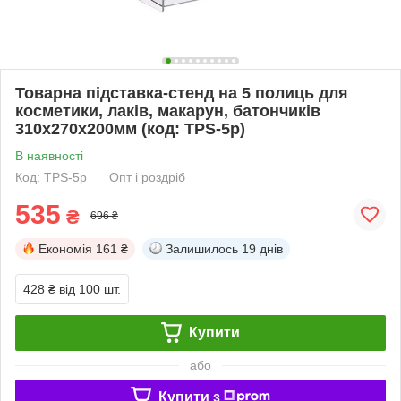
Товарна підставка-стенд на 5 полиць для
косметики, лаків, макарун, батончиків
310х270х200мм (код: TPS-5p)
В наявності
Код: TPS-5p
Опт і роздріб
535
₴
696 ₴
Економія
161 ₴
Залишилось
19 днів
428 ₴
від 100 шт.
Купити
або
Купити з