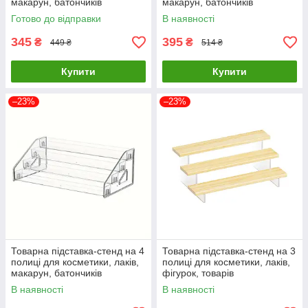
макарун, батончиків
макарун, батончиків
310х160х115мм (код: TPS-
313х120х84мм (код: TPS-3p1
Готово до відправки
В наявності
3p)
)
345
395
₴
₴
449 ₴
514 ₴
Купити
Купити
–23%
–23%
Товарна підставка-стенд на 4
Товарна підставка-стенд на 3
полиці для косметики, лаків,
полиці для косметики, лаків,
макарун, батончиків
фігурок, товарів
313х155х110мм (код: TPS-
300х170х120мм ( код: TPS-
В наявності
В наявності
4p1 )
3p2 )