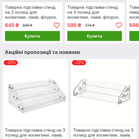
Товарна підставка-стенд
Товарна підставка-стенд
Това
на 3 полиці для
на 4 полиці для
півк
косметики, лаків, фігурок,
косметики, лаків, фігурок,
косм
товарів 500х170х120мм (
товарів 400х220х155мм (
Чорн
645
595
698
₴
₴
839 ₴
774 ₴
код: TPS-3p4 )
код: TPS-4p3 )
Купити
Купити
Акційні пропозиції та новинки
–23%
–23%
Товарна підставка-стенд на 3
Товарна підставка-стенд на 3
полиці для косметики, лаків,
полиці для косметики, лаків,