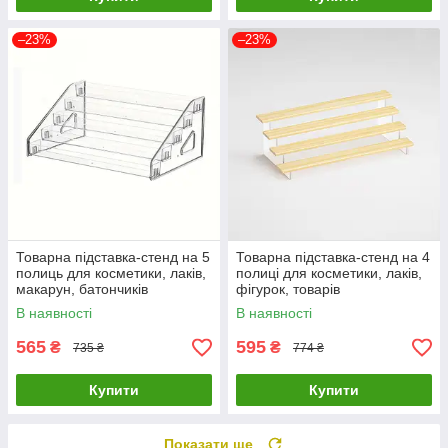
–23%
–23%
Товарна підставка-стенд на 5
Товарна підставка-стенд на 4
полиць для косметики, лаків,
полиці для косметики, лаків,
макарун, батончиків
фігурок, товарів
313х195х135мм ( код: TPS-
400х220х155мм ( код: TPS-
В наявності
В наявності
5p1 )
4p3 )
565
595
₴
₴
735 ₴
774 ₴
Купити
Купити
Показати ще