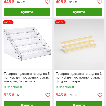
445
495
₴
₴
579 ₴
644 ₴
Купити
Купити
–23%
–23%
Товарна підставка-стенд на 5
Товарна підставка-стенд на 3
полиць для косметики, лаків,
полиці для косметики, лаків,
макарун, батончиків
фігурок, товарів
310х270х200мм (код: TPS-
400х170х120мм ( код: TPS-
В наявності
В наявності
5p)
3p3 )
535
545
₴
₴
696 ₴
709 ₴
Купити
Купити