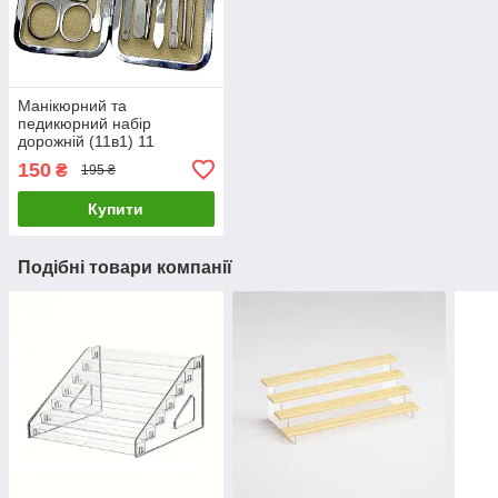
Манікюрний та
педикюрний набір
дорожній (11в1) 11
предметів у футлярі
150
₴
195 ₴
Чорний (код: M-11)
Купити
Подібні товари компанії