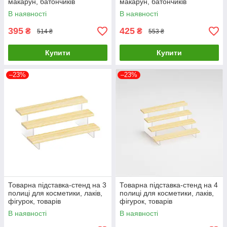
макарун, батончиків
макарун, батончиків
313х120х84мм (код: TPS-3p1
313х155х110мм (код: TPS-
В наявності
В наявності
)
4p1 )
395
425
₴
₴
514 ₴
553 ₴
Купити
Купити
–23%
–23%
Товарна підставка-стенд на 3
Товарна підставка-стенд на 4
полиці для косметики, лаків,
полиці для косметики, лаків,
фігурок, товарів
фігурок, товарів
300х170х120мм ( код: TPS-
300х220х155мм ( код: TPS-
В наявності
В наявності
3p2 )
4p2 )