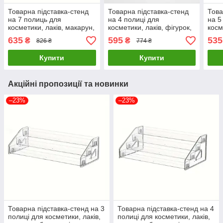
Товарна підставка-стенд
Товарна підставка-стенд
Това
на 7 полиць для
на 4 полиці для
на 5
косметики, лаків, макарун,
косметики, лаків, фігурок,
косм
батончиків
товарів 400х220х155мм (
бато
635
595
535
₴
₴
826 ₴
774 ₴
313х270х183мм ( код:
код: TPS-4p3 )
310х
TPS-7p1 )
TPS-
Купити
Купити
Акційні пропозиції та новинки
–23%
–23%
Товарна підставка-стенд на 3
Товарна підставка-стенд на 4
полиці для косметики, лаків,
полиці для косметики, лаків,