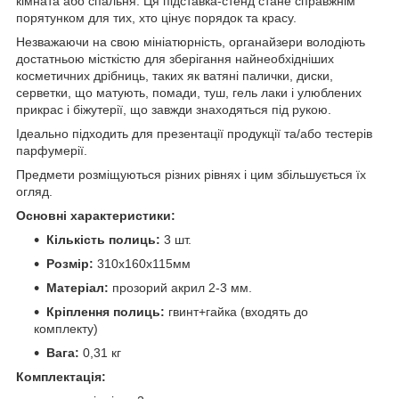
кімната або спальня. Ця підставка-стенд стане справжнім
порятунком для тих, хто цінує порядок та красу.
Незважаючи на свою мініатюрність, органайзери володіють
достатньою місткістю для зберігання найнеобхідніших
косметичних дрібниць, таких як ватяні палички, диски,
серветки, що матують, помади, туш, гель лаки і улюблених
прикрас і біжутерії, що завжди знаходяться під рукою.
Ідеально підходить для презентації продукції та/або тестерів
парфумерії.
Предмети розміщуються різних рівнях і цим збільшується їх
огляд.
Основні характеристики:
Кількість полиць:
3 шт.
Розмір:
310х160х115мм
Матеріал:
прозорий акрил 2-3 мм.
Кріплення полиць:
гвинт+гайка (входять до
комплекту)
Вага:
0,31 кг
Комплектація: