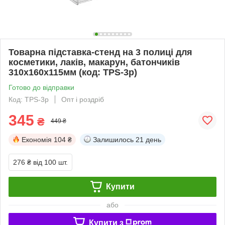
Товарна підставка-стенд на 3 полиці для
косметики, лаків, макарун, батончиків
310х160х115мм (код: TPS-3p)
Готово до відправки
Код: TPS-3p
Опт і роздріб
345
₴
449 ₴
Економія
104 ₴
Залишилось
21 день
276 ₴
від 100 шт.
Купити
або
Купити з