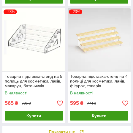
–23%
–23%
Товарна підставка-стенд на 5
Товарна підставка-стенд на 4
полиць для косметики, лаків,
полиці для косметики, лаків,
макарун, батончиків
фігурок, товарів
313х195х135мм ( код: TPS-
400х220х155мм ( код: TPS-
В наявності
В наявності
5p1 )
4p3 )
565
595
₴
₴
735 ₴
774 ₴
Купити
Купити
Показати ще