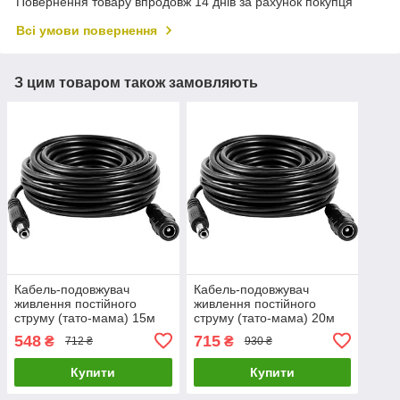
Повернення товару впродовж 14 днів за рахунок покупця
Всі умови повернення
З цим товаром також замовляють
Кабель-подовжувач
Кабель-подовжувач
живлення постійного
живлення постійного
струму (тато-мама) 15м
струму (тато-мама) 20м
5,5мм x 2,1мм для
5,5ммx2,1мм для
548
715
₴
₴
712 ₴
930 ₴
відеоспостереження ( код:
відеоспостереження
15mDC55x21 )
(код:20mDC55x21 )
Купити
Купити