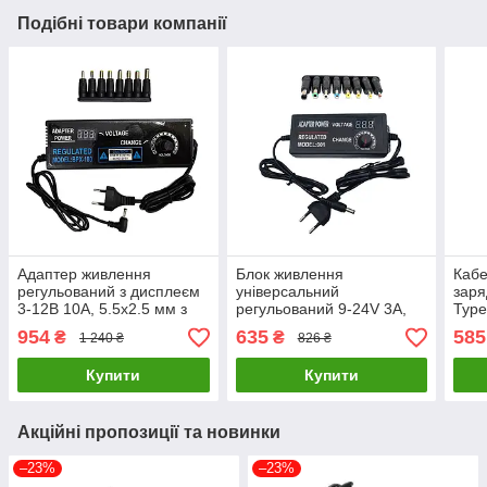
Подібні товари компанії
Адаптер живлення
Блок живлення
Кабе
регульований з дисплеєм
універсальний
заря
3-12В 10А, 5.5x2.5 мм з
регульований 9-24V 3A,
Type
перехідниками 8 шт.
5.5x2.5 мм з
100W
954
635
585
₴
₴
1 240 ₴
826 ₴
Чорний (код: 3-12B10A)
перехідниками 8шт.
19шт
Чорний (код: 9-24V3A )
Купити
Купити
Акційні пропозиції та новинки
–23%
–23%