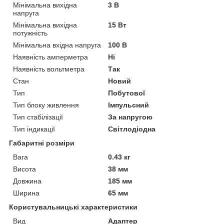
Мінімальна вихідна
3 В
напруга
Мінімальна вихідна
15 Вт
потужність
Мінімальна вхідна напруга
100 В
Наявність амперметра
Ні
Наявність вольтметра
Так
Стан
Новий
Тип
Побутової
Тип блоку живлення
Імпульсний
Тип стабілізації
За напругою
Тип індикації
Світлодіодна
Габаритні розміри
Вага
0.43 кг
Висота
38 мм
Довжина
185 мм
Ширина
65 мм
Користувальницькі характеристики
Вид
Адаптер