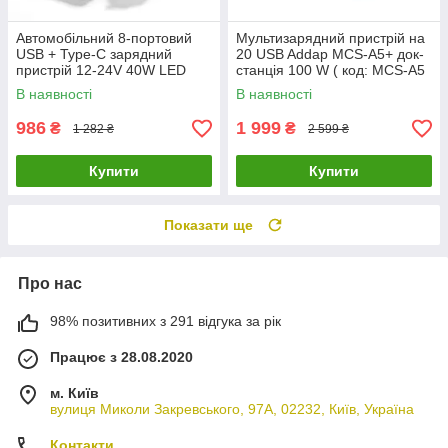
Автомобільний 8-портовий
Мультизарядний пристрій на
USB + Type-C зарядний
20 USB Addap MCS-A5+ док-
пристрій 12-24V 40W LED
станція 100 W ( код: MCS-A5
дисплей QC3.0 PD3.0 ( код:
)
В наявності
В наявності
WLX-A9S+ )
986
1 999
₴
₴
1 282 ₴
2 599 ₴
Купити
Купити
Показати ще
Про нас
98% позитивних з 291 відгука за рік
Працює з 28.08.2020
м. Київ
вулиця Миколи Закревського, 97А, 02232, Київ, Україна
Контакти