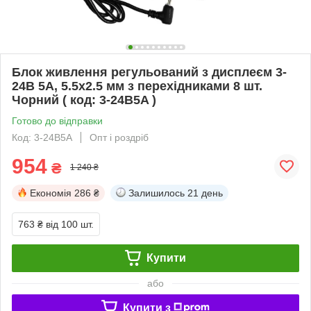
Блок живлення регульований з дисплеєм 3-
24В 5А, 5.5x2.5 мм з перехідниками 8 шт.
Чорний ( код: 3-24B5A )
Готово до відправки
Код: 3-24B5A
Опт і роздріб
954
₴
1 240 ₴
Економія
286 ₴
Залишилось
21 день
763 ₴
від 100 шт.
Купити
або
Купити з