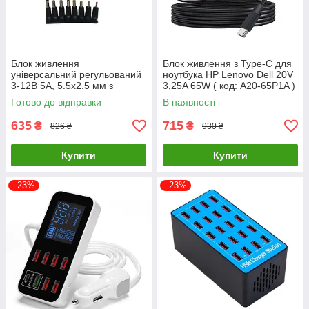
Блок живлення
Блок живлення з Type-C для
універсальний регульований
ноутбука HP Lenovo Dell 20V
3-12В 5А, 5.5x2.5 мм з
3,25A 65W ( код: A20-65P1A )
перехідниками 8шт. Чорний
Готово до відправки
В наявності
(код: 3-12В5А )
635
715
₴
₴
826 ₴
930 ₴
Купити
Купити
–23%
–23%