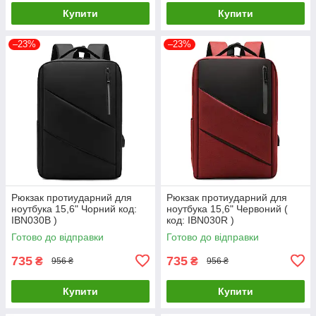
Купити
Купити
–23%
–23%
Рюкзак протиударний для
Рюкзак протиударний для
ноутбука 15,6" Чорний код:
ноутбука 15,6" Червоний (
IBN030B )
код: IBN030R )
Готово до відправки
Готово до відправки
735
735
₴
₴
956 ₴
956 ₴
Купити
Купити