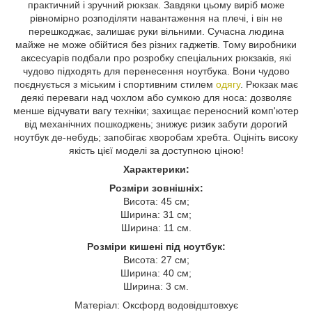
практичний і зручний рюкзак. Завдяки цьому виріб може
рівномірно розподіляти навантаження на плечі, і він не
перешкоджає, залишає руки вільними. Сучасна людина
майже не може обійтися без різних гаджетів. Тому виробники
аксесуарів подбали про розробку спеціальних рюкзаків, які
чудово підходять для перенесення ноутбука. Вони чудово
поєднується з міським і спортивним стилем
одягу
. Рюкзак має
деякі переваги над чохлом або сумкою для носа: дозволяє
менше відчувати вагу техніки; захищає переносний комп'ютер
від механічних пошкоджень; знижує ризик забути дорогий
ноутбук де-небудь; запобігає хворобам хребта. Оцініть високу
якість цієї моделі за доступною ціною!
Характерики:
Розміри зовнішніх:
Висота: 45 см;
Ширина: 31 см;
Ширина: 11 см.
Розміри кишені під ноутбук:
Висота: 27 см;
Ширина: 40 см;
Ширина: 3 см.
Матеріал: Оксфорд водовідштовхує