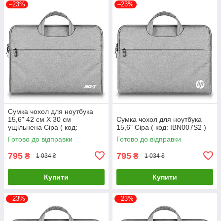
–23%
–23%
Сумка чохол для ноутбука
15,6" 42 см X 30 см
Сумка чохол для ноутбука
ущільнена Сіра ( код:
15,6" Сіра ( код: IBN007S2 )
IBN007S5 )
Готово до відправки
Готово до відправки
795
795
₴
₴
1 034 ₴
1 034 ₴
Купити
Купити
–23%
–23%