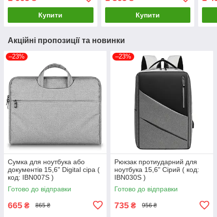
Купити
Купити
Акційні пропозиції та новинки
–23%
–23%
Сумка для ноутбука або
Рюкзак протиударний для
документів 15,6" Digital сіра (
ноутбука 15,6" Сірий ( код:
код: IBN007S )
IBN030S )
Готово до відправки
Готово до відправки
665
735
₴
₴
865 ₴
956 ₴