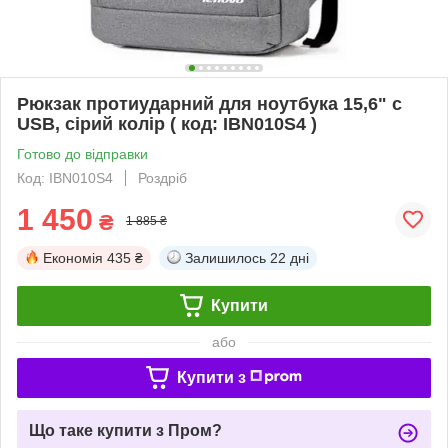
Рюкзак протиударний для ноутбука 15,6" с
USB, сірий колір ( код: IBN010S4 )
Готово до відправки
Код: IBN010S4
Роздріб
1 450
₴
1 885 ₴
Економія
435 ₴
Залишилось
22 дні
Купити
або
Купити з
Що таке купити з Пром?