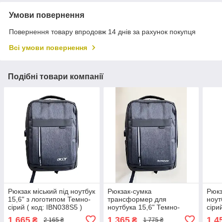
Умови повернення
Повернення товару впродовж 14 днів за рахунок покупця
Всі умови повернення
Подібні товари компанії
Рюкзак міський під ноутбук
Рюкзак-сумка
Рюкз
15,6" з логотипом Темно-
трансформер для
ноут
сірий ( код: IBN038S5 )
ноутбука 15,6" Темно-
сірий
сірий ( код: IBN038S4)
IBN0
1 665
1 365
1 4
₴
₴
2 165 ₴
1 775 ₴