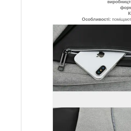
виробницт
форм
К
Особливості:
поміщають