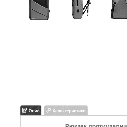
Опис
Характеристики
Рюкзак протиударний