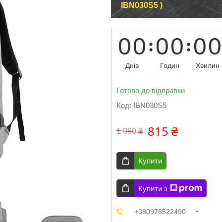
IBN030S5 )
0
0
0
0
0
0
Днів
Годин
Хвилин
Готово до відправки
Код:
IBN030S5
815 ₴
1 060 ₴
Купити
Купити з
+380976522490