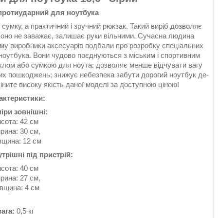
протиударний для ноутбука
сумку, а практичний і зручний рюкзак. Такий виріб дозволяє
 воно не заважає, залишає руки вільними. Сучасна людина
Тому виробники аксесуарів подбали про розробку спеціальних
 ноутбука. Вони чудово поєднуються з міським і спортивним
охлом або сумкою для ноута: дозволяє менше відчувати вагу
них пошкоджень; знижує небезпека забути дорогий ноутбук де-
ните високу якість даної моделі за доступною ціною!
актеристики:
іри зовнішні:
сота: 42 см
рина: 30 см,
вщина: 12 см
трішні під пристрій:
сота: 40 см
рина: 27 см,
вщина: 4 см
вага:
0,5 кг