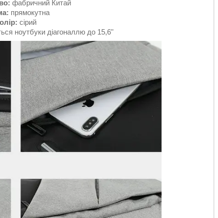
во:
фабричний Китай
а:
прямокутна
олір:
сірий
ся ноутбуки діагоналлю до 15,6"