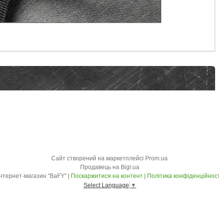
Сайт створений на маркетплейсі
Prom.ua
Продавець на Bigl.ua
Інтернет-магазин "BaFY" |
Поскаржитися на контент
|
Політика конфіденційност
Select Language
▼