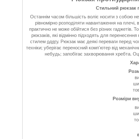
Стильний рюкзак 
Останнім часом більшість воліє носити з собою не 
рівномірно розподіляти навантаження на плечі,
практично не може обійтися без різних гаджетів. 
рюкзаків, які відмінно підходять для перенесення
стилем
одягу
. Рюкзак має деякі переваги перед ч
техніки; уберігає переносний комп'ютер від механіч
небудь; запобігає захворювання хребта. Оці
Хар
Розм
ви
ши
то
Розміри вну
ви
ши
то