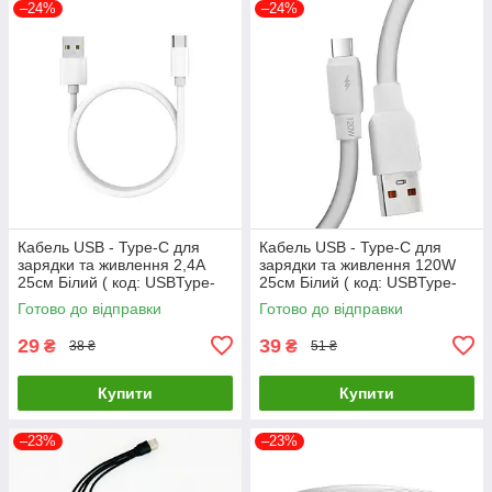
–24%
–24%
Кабель USB - Type-C для
Кабель USB - Type-C для
зарядки та живлення 2,4A
зарядки та живлення 120W
25см Білий ( код: USBType-
25см Білий ( код: USBType-
C025m )
C025m120W )
Готово до відправки
Готово до відправки
29
39
₴
₴
38 ₴
51 ₴
Купити
Купити
–23%
–23%