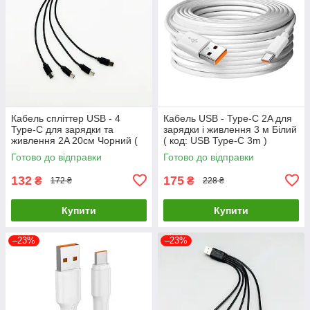
Кабель спліттер USB - 4
Кабель USB - Type-C 2A для
Type-C для зарядки та
зарядки і живлення 3 м Білий
живлення 2A 20см Чорний (
( код: USB Type-C 3m )
код: A4C-02mB )
Готово до відправки
Готово до відправки
132
175
₴
₴
172 ₴
228 ₴
Купити
Купити
–23%
–23%