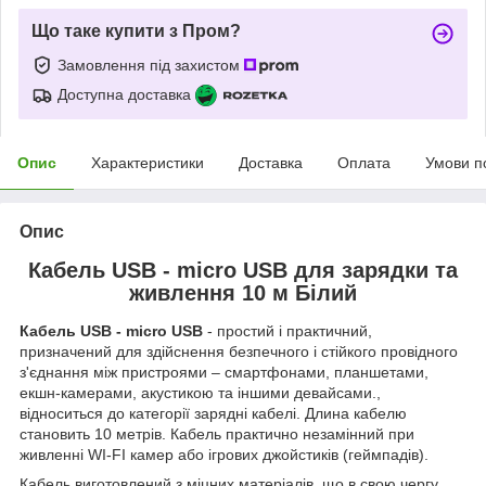
Що таке купити з Пром?
Замовлення під захистом
Доступна доставка
Опис
Характеристики
Доставка
Оплата
Умови п
Опис
Кабель USB - micro USB для зарядки та
живлення 10 м Білий
Кабель USB - micro USB
- простий і практичний,
призначений для здійснення безпечного і стійкого провідного
з'єднання між пристроями – смартфонами, планшетами,
екшн-камерами, акустикою та іншими девайсами.,
відноситься до категорії зарядні кабелі. Длина кабелю
становить 10 метрів. Кабель практично незамінний при
живленні WI-FI камер або ігрових джойстиків (геймпадів).
Кабель виготовлений з міцних матеріалів, що в свою чергу