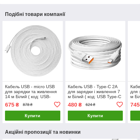
Подібні товари компанії
Кабель USB - micro USB
Кабель USB - Type-C 2A
Кабе
для зарядки та живлення
для зарядки і живлення 7
для 
14 м Білий ( код: USB-
м Білий ( код: USB Type-C
м Бі
micro 14m )
7m )
12m 
675
480
745
₴
₴
878 ₴
624 ₴
Купити
Купити
Акційні пропозиції та новинки