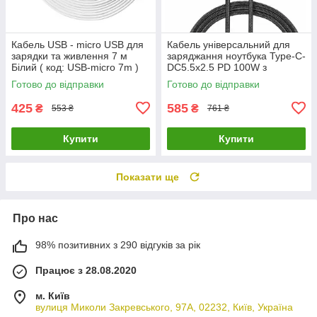
Кабель USB - micro USB для
Кабель універсальний для
зарядки та живлення 7 м
заряджання ноутбука Type-C-
Білий ( код: USB-micro 7m )
DC5.5x2.5 PD 100W з
перехідниками 19шт ( код:
Готово до відправки
Готово до відправки
PD100W )
425
585
₴
₴
553 ₴
761 ₴
Купити
Купити
Показати ще
Про нас
98% позитивних з 290 відгуків за рік
Працює з 28.08.2020
м. Київ
вулиця Миколи Закревського, 97А, 02232, Київ, Україна