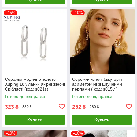
–15%
–10%
Сережки медичне золото
Сережки жіночі біжутерія
Xuping 18К ланки якірні жіночі
асиметричні зі штучними
Сріблясті (код: s021s)
перлами ( код: s015y )
Готово до відправки
Готово до відправки
323
252
₴
₴
380 ₴
280 ₴
Купити
Купити
–10%
–10%