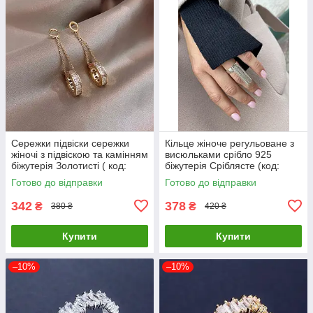
Сережки підвіски сережки
Кільце жіноче регульоване з
жіночі з підвіскою та камінням
висюльками срібло 925
біжутерія Золотисті ( код:
біжутерія Сріблясте (код:
s006y )
k008s)
Готово до відправки
Готово до відправки
342
378
₴
₴
380 ₴
420 ₴
Купити
Купити
–10%
–10%