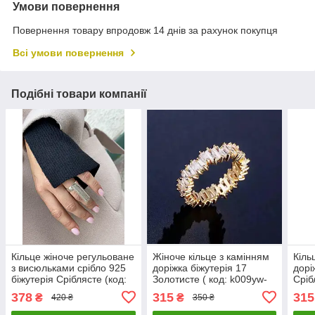
Умови повернення
Повернення товару впродовж 14 днів за рахунок покупця
Всі умови повернення
Подібні товари компанії
Кільце жіноче регульоване
Жіноче кільце з камінням
Кіль
з висюльками срібло 925
доріжка біжутерія 17
дорі
біжутерія Сріблясте (код:
Золотисте ( код: k009yw-
Сріб
k008s)
17 )
камі
378
315
315
₴
₴
420 ₴
350 ₴