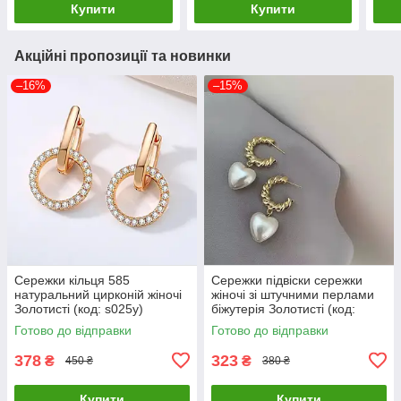
Купити
Купити
Акційні пропозиції та новинки
–16%
–15%
Сережки кільця 585
Сережки підвіски сережки
натуральний цирконій жіночі
жіночі зі штучними перлами
Золотисті (код: s025y)
біжутерія Золотисті (код:
s010y)
Готово до відправки
Готово до відправки
378
323
₴
₴
450 ₴
380 ₴
Купити
Купити