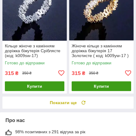
Кільце жіноче з камінням
Жіноче кільце з камінням
доріжка біжутерія Сріблясте
доріжка біжутерія 17
(код: k009sw-17)
Золотисте ( код: k009yw-17 )
Готово до відправки
Готово до відправки
315
315
₴
₴
350 ₴
350 ₴
Купити
Купити
Показати ще
Про нас
98% позитивних з 291 відгука за рік