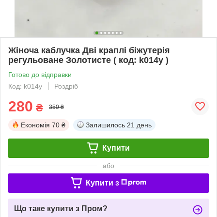
Жіноча каблучка Дві краплі біжутерія
регульоване Золотисте ( код: k014y )
Готово до відправки
Код: k014y
Роздріб
280
₴
350 ₴
Економія
70 ₴
Залишилось
21 день
Купити
або
Купити з
Що таке купити з Пром?