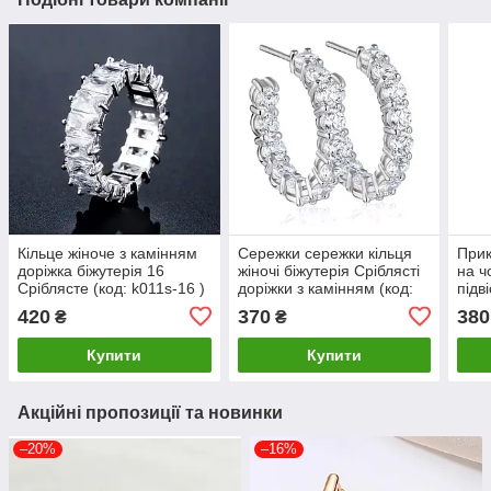
Кільце жіноче з камінням
Сережки сережки кільця
Прик
доріжка біжутерія 16
жіночі біжутерія Сріблясті
на ч
Сріблясте (код: k011s-16 )
доріжки з камінням (код:
підв
s030s )
(код
420
370
380
₴
₴
Купити
Купити
Акційні пропозиції та новинки
–20%
–16%