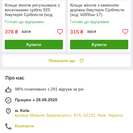
Кільце жіноче регульоване з
Кільце жіноче з камінням
висюльками срібло 925
доріжка біжутерія Сріблясте
біжутерія Сріблясте (код:
(код: k009sw-17)
k008s)
Готово до відправки
Готово до відправки
378
315
₴
₴
420 ₴
350 ₴
Купити
Купити
Показати ще
Про нас
98% позитивних з 291 відгука за рік
Працює з 28.08.2020
м. Київ
вулиця Миколи Закревського, 97А, 02232, Київ, Україна
Контакти