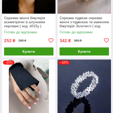
Сережки жіночі біжутерія
Сережки підвіски сережки
асиметричні зі штучними
жіночі з підвіскою та камінням
перлами ( код: s015y )
біжутерія Золотисті ( код:
s006y )
Готово до відправки
Готово до відправки
252
342
₴
₴
280 ₴
380 ₴
Купити
Купити
–10%
–10%