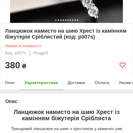
Ланцюжок намисто на шию Хрест із камінням
біжутерія Сріблястий (код: p007s)
Немає в наявності
Код: p007s
Роздріб
380
₴
Опис
Характеристики
Доставка
Оплата
Умови 
Опис
Ланцюжок намисто на шию Хрест із
камінням біжутерія Срібляста
Трендовий ланцюжок на шию з хрестиком у каменях уже