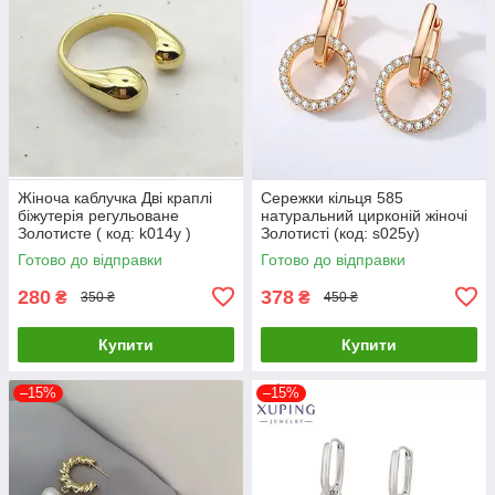
Жіноча каблучка Дві краплі
Сережки кільця 585
біжутерія регульоване
натуральний цирконій жіночі
Золотисте ( код: k014y )
Золотисті (код: s025y)
Готово до відправки
Готово до відправки
280
378
₴
₴
350 ₴
450 ₴
Купити
Купити
–15%
–15%