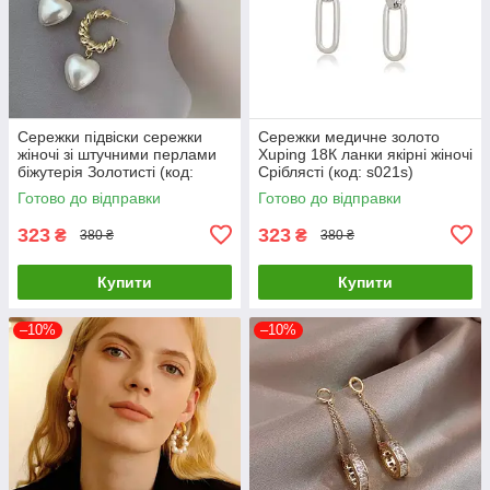
Сережки підвіски сережки
Сережки медичне золото
жіночі зі штучними перлами
Xuping 18К ланки якірні жіночі
біжутерія Золотисті (код:
Сріблясті (код: s021s)
s010y)
Готово до відправки
Готово до відправки
323
323
₴
₴
380 ₴
380 ₴
Купити
Купити
–10%
–10%