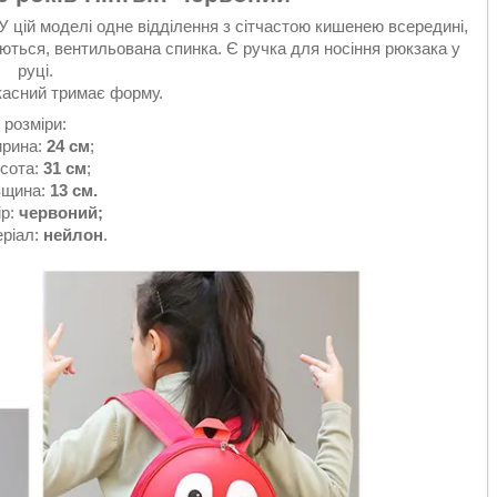
 цій моделі одне відділення з сітчастою кишенею всередині,
ються, вентильована спинка. Є ручка для носіння рюкзака у
руці.
касний тримає форму.
розміри:
рина:
24 см
;
сота:
31 см
;
вщина:
13 см.
ір:
червоний;
ріал:
нейлон
.