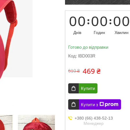
0
0
0
0
0
0
Днів
Годин
Хвилин
Готово до відправки
Код:
IBD003R
469 ₴
610 ₴
Купити
Купити з
+380 (66) 438-52-13
Менеджер