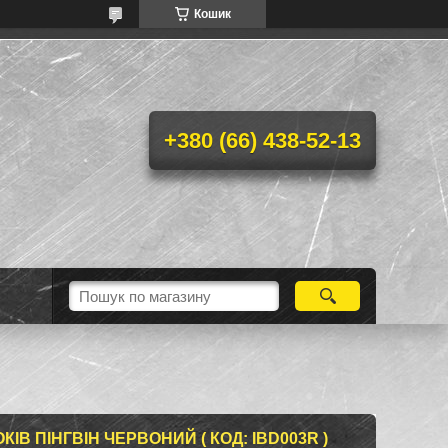
Кошик
+380 (66) 438-52-13
ІВ ПІНГВІН ЧЕРВОНИЙ ( КОД: IBD003R )