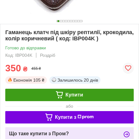
Гаманець клатч під шкіру рептилії, крокодила,
колір коричневий ( код: IBP004K )
Готово до відправки
Код: IBP004K
Роздріб
350
₴
455 ₴
Економія
105 ₴
Залишилось
20 днів
Купити
або
Купити з
Що таке купити з Пром?