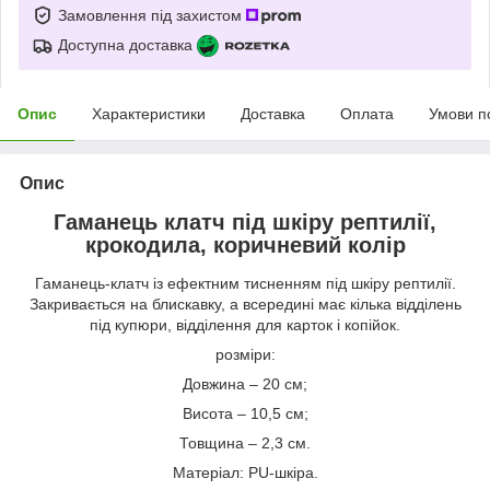
Замовлення під захистом
Доступна доставка
Опис
Характеристики
Доставка
Оплата
Умови п
Опис
Гаманець клатч під шкіру рептилії,
крокодила, коричневий колір
Гаманець-клатч із ефектним тисненням під шкіру рептилії.
Закривається на блискавку, а всередині має кілька відділень
під купюри, відділення для карток і копійок.
розміри:
Довжина – 20 см;
Висота – 10,5 см;
Товщина – 2,3 см.
Матеріал: PU-шкіра.