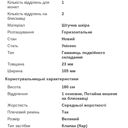
Кількість відділень для
1
монет
Кількість відділень на
2
блискавці
Матеріал
Штучна шкіра
Розташування
Горизонтальне
Стан
Новий
Стать
Унісекс
Тип
Гаманець подвійного
складання
Товщина
23 мм
Ширина
105 мм
Користувальницькі характеристики
Висота
180 см
Відділення
1 основне, Потайна кишеня
на блискавці
Жорсткість
Середньої жорсткості
Плечовий ремінь
Так
Розмір
Великий
Тип застібки
Клапан (flap)