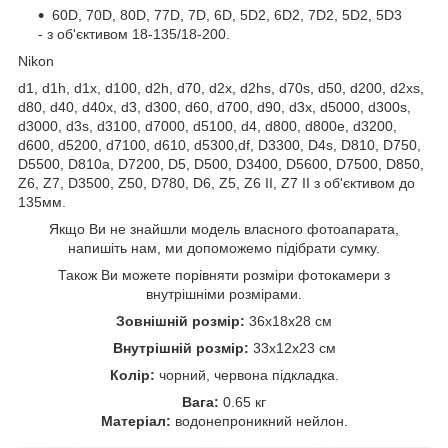
60D, 70D, 80D, 77D, 7D, 6D, 5D2, 6D2, 7D2, 5D2, 5D3
- з об'єктивом 18-135/18-200.
Nikon
d1, d1h, d1x, d100, d2h, d70, d2x, d2hs, d70s, d50, d200, d2xs,
d80, d40, d40x, d3, d300, d60, d700, d90, d3x, d5000, d300s,
d3000, d3s, d3100, d7000, d5100, d4, d800, d800e, d3200,
d600, d5200, d7100, d610, d5300,df, D3300, D4s, D810, D750,
D5500, D810a, D7200, D5, D500, D3400, D5600, D7500, D850,
Z6, Z7, D3500, Z50, D780, D6, Z5, Z6 II, Z7 II з об'єктивом до
135мм.
Якщо Ви не знайшли модель власного фотоапарата,
напишіть нам, ми допоможемо підібрати сумку.
Також Ви можете порівняти розміри фотокамери з
внутрішніми розмірами.
Зовнішній розмір:
36x18x28 см
Внутрішній розмір:
33x12x23 см
Колір:
чорний, червона підкладка.
Вага:
0.65 кг
Матеріал:
водонепроникний нейлон.