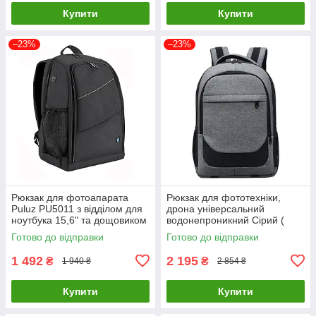
Купити
Купити
–23%
–23%
Рюкзак для фотоапарата
Рюкзак для фототехніки,
Puluz PU5011 з відділом для
дрона універсальний
ноутбука 15,6" та дощовиком
водонепроникний Сірий (
Чорний ( код: IBF086B )
код: IBF073S )
Готово до відправки
Готово до відправки
1 492
2 195
₴
₴
1 940 ₴
2 854 ₴
Купити
Купити