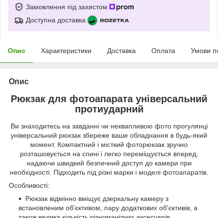
Замовлення під захистом
Доступна доставка
Опис
Характеристики
Доставка
Оплата
Умови п
Опис
Рюкзак для фотоапарата універсальний
протиударний
Ви знаходитесь на завданні чи неквапливою фото прогулянці
універсальний рюкзак збереже ваше обладнання в будь-який
момент. Компактний і місткий фоторюкзак зручно
розташовується на спині і легко переміщується вперед,
надаючи швидкий безпечний доступ до камери при
необхідності. Підходить під різні марки і моделі фотоапаратів.
Особливості:
Рюкзак відмінно вміщує дзеркальну камеру з
встановленим об'єктивом, пару додаткових об'єктивів, а
також велика кількість різноманітних аксесуарів.