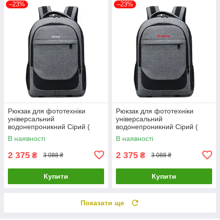
–23%
–23%
Рюкзак для фототехніки
Рюкзак для фототехніки
універсальний
універсальний
водонепроникний Сірий (
водонепроникний Сірий (
код: IBF073S3 )
код: IBF073S1 )
В наявності
В наявності
2 375
2 375
₴
₴
3 088 ₴
3 088 ₴
Купити
Купити
Показати ще