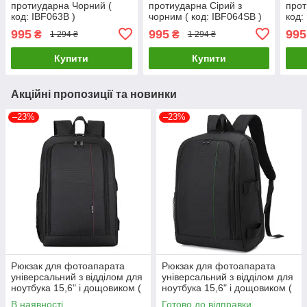
протиударна Чорний (
протиударна Сірий з
прот
код: IBF063B )
чорним ( код: IBF064SB )
код:
995
995
995
₴
₴
1 294 ₴
1 294 ₴
Купити
Купити
Акційні пропозиції та новинки
–23%
–23%
Рюкзак для фотоапарата
Рюкзак для фотоапарата
універсальний з відділом для
універсальний з відділом для
ноутбука 15,6" і дощовиком (
ноутбука 15,6" і дощовиком (
код: IBF022BR )
код: IBF022BG )
В наявності
Готово до відправки