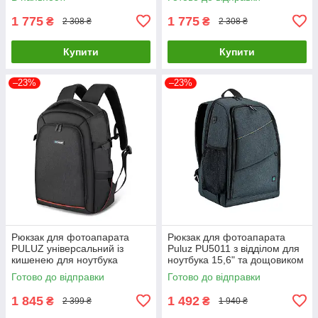
1 775
1 775
₴
₴
2 308 ₴
2 308 ₴
Купити
Купити
–23%
–23%
Рюкзак для фотоапарата
Рюкзак для фотоапарата
PULUZ універсальний із
Puluz PU5011 з відділом для
кишенею для ноутбука
ноутбука 15,6" та дощовиком
PU5015B Чорний ( код:
Синій ( код: IBF086Z )
Готово до відправки
Готово до відправки
IBF084B )
1 845
1 492
₴
₴
2 399 ₴
1 940 ₴