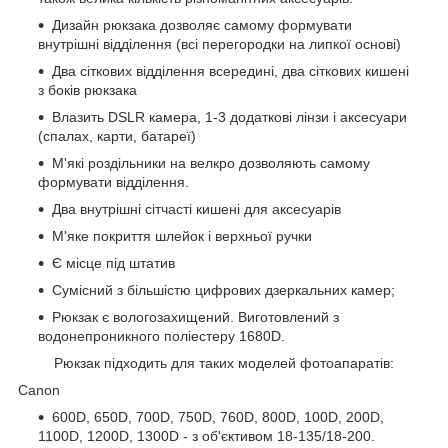
Дизайн рюкзака дозволяє самому формувати
внутрішні відділення (всі перегородки на липкої основі)
Два сіткових відділення всередині, два сіткових кишені
з боків рюкзака
Влазить DSLR камера, 1-3 додаткові лінзи і аксесуари
(спалах, карти, батареї)
М'які роздільники на велкро дозволяють самому
формувати відділення.
Два внутрішні сітчасті кишені для аксесуарів
М'яке покриття шлейок і верхньої ручки
Є місце під штатив
Сумісний з більшістю цифрових дзеркальних камер;
Рюкзак є вологозахищений. Виготовлений з
водонепроникного поліестеру 1680D.
Рюкзак підходить для таких моделей фотоапаратів:
Canon
600D, 650D, 700D, 750D, 760D, 800D, 100D, 200D,
1100D, 1200D, 1300D - з об'єктивом 18-135/18-200.