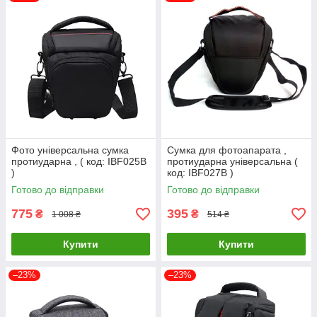
турбот!
Фото універсальна сумка
Сумка для фотоапарата ,
протиударна , ( код: IBF025B
протиударна універсальна (
)
код: IBF027B )
Готово до відправки
Готово до відправки
775
395
₴
₴
1 008 ₴
514 ₴
Купити
Купити
–23%
–23%