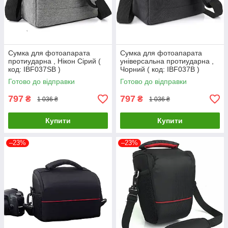
Сумка для фотоапарата
Сумка для фотоапарата
протиударна , Нікон Сірий (
універсальна протиударна ,
код: IBF037SB )
Чорний ( код: IBF037B )
Готово до відправки
Готово до відправки
797
797
₴
₴
1 036 ₴
1 036 ₴
Купити
Купити
–23%
–23%