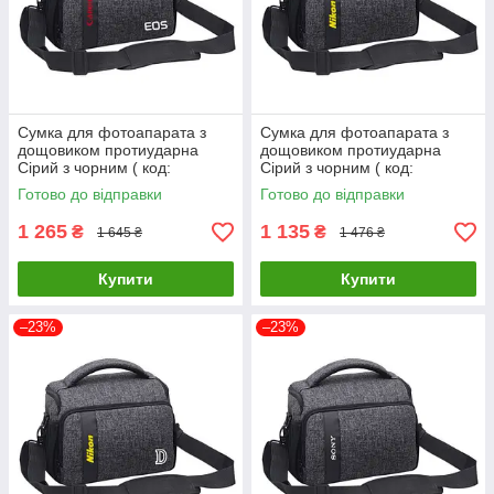
Сумка для фотоапарата з
Сумка для фотоапарата з
дощовиком протиударна
дощовиком протиударна
Сірий з чорним ( код:
Сірий з чорним ( код:
IBF057SB1 )
IBF058SB )
Готово до відправки
Готово до відправки
1 265
1 135
₴
₴
1 645 ₴
1 476 ₴
Купити
Купити
–23%
–23%