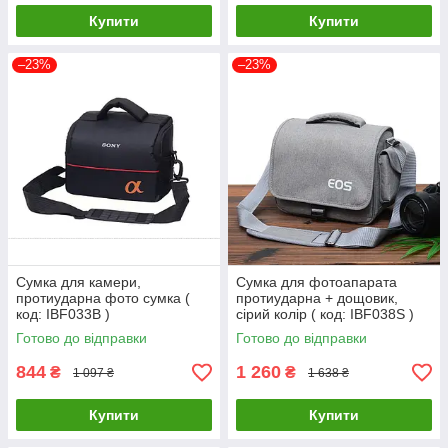
Купити
Купити
–23%
–23%
Сумка для камери,
Сумка для фотоапарата
протиударна фото сумка (
протиударна + дощовик,
код: IBF033B )
сірий колір ( код: IBF038S )
Готово до відправки
Готово до відправки
844
1 260
₴
₴
1 097 ₴
1 638 ₴
Купити
Купити