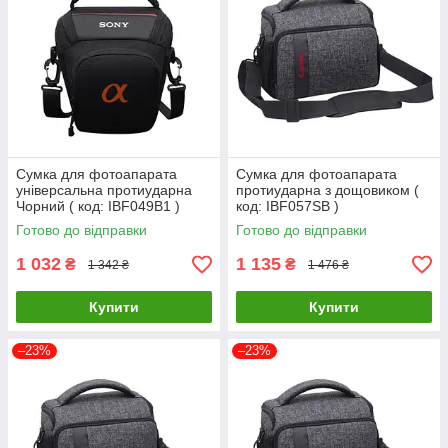
Сумка для фотоапарата
Сумка для фотоапарата
універсальна протиударна
протиударна з дощовиком (
Чорний ( код: IBF049B1 )
код: IBF057SB )
Готово до відправки
Готово до відправки
1 032
1 135
₴
₴
1 342 ₴
1 476 ₴
Купити
Купити
–23%
–23%