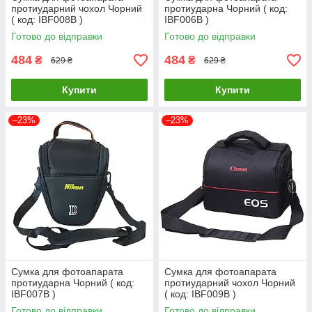
протиударний чохол Чорний
протиударна Чорний ( код:
( код: IBF008B )
IBF006B )
Готово до відправки
Готово до відправки
484
484
₴
₴
629 ₴
629 ₴
Купити
Купити
–23%
–23%
Сумка для фотоапарата
Сумка для фотоапарата
протиударна Чорний ( код:
протиударний чохол Чорний
IBF007B )
( код: IBF009B )
Готово до відправки
Готово до відправки