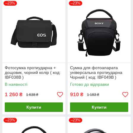
–23%
–23%
Фотосумка протиударна +
Сумка для фотоапарата
дощовик, чорний колір ( код:
універсальна протиударна
IBF038B )
Чорний ( код: IBF049B )
В наявності
Готово до відправки
1 260
910
₴
₴
1 638 ₴
1 183 ₴
Купити
Купити
–23%
–23%