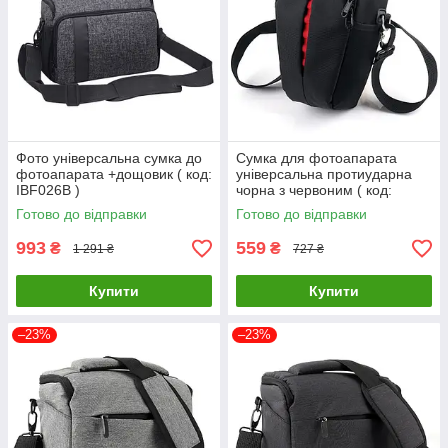
Фото універсальна сумка до
Сумка для фотоапарата
фотоапарата +дощовик ( код:
універсальна протиударна
IBF026B )
чорна з червоним ( код:
IBF035BR )
Готово до відправки
Готово до відправки
993
559
₴
₴
1 291 ₴
727 ₴
Купити
Купити
–23%
–23%