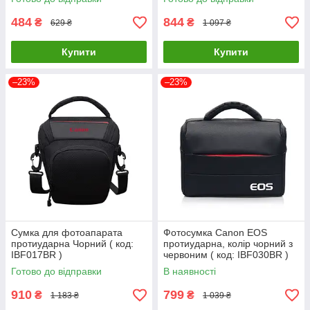
484
844
₴
₴
629 ₴
1 097 ₴
Купити
Купити
–23%
–23%
Сумка для фотоапарата
Фотосумка Canon EOS
протиударна Чорний ( код:
протиударна, колір чорний з
IBF017BR )
червоним ( код: IBF030BR )
Готово до відправки
В наявності
910
799
₴
₴
1 183 ₴
1 039 ₴