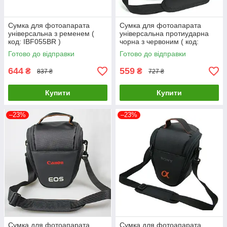
Сумка для фотоапарата
Сумка для фотоапарата
універсальна з ременем (
універсальна протиударна
код: IBF055BR )
чорна з червоним ( код:
IBF060BR )
Готово до відправки
Готово до відправки
644
559
₴
₴
837 ₴
727 ₴
Купити
Купити
–23%
–23%
Сумка для фотоапарата
Сумка для фотоапарата