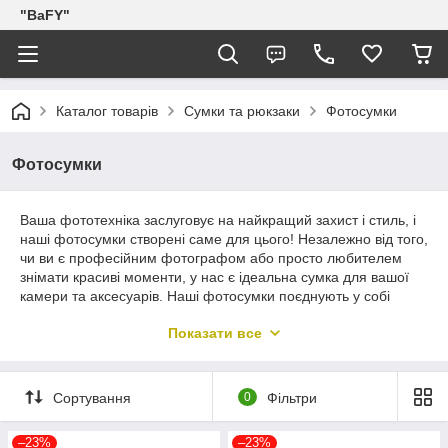
"BaFY"
Каталог товарів
Сумки та рюкзаки
Фотосумки
Фотосумки
Ваша фототехніка заслуговує на найкращий захист і стиль, і
наші фотосумки створені саме для цього! Незалежно від того,
чи ви є професійним фотографом або просто любителем
знімати красиві моменти, у нас є ідеальна сумка для вашої
камери та аксесуарів. Наші фотосумки поєднують у собі
функціональність, зручність та стильний дизайн. Виготовлені
Показати все
з високоякісних матеріалів, вони забезпечують надійний
захист вашої фототехніки від ударів, пилу та вологи. Великий
вибір розмірів та конфігурацій дозволяє підібрати ідеальну
модель для вашої камери, об'єктивів та інших аксесуарів.
Сортування
0
Фільтри
Довірте безпеку та стиль вашої фототехніки нашим
фотосумкам та насолоджуйтесь кожним знімком без зайвих
–23%
–23%