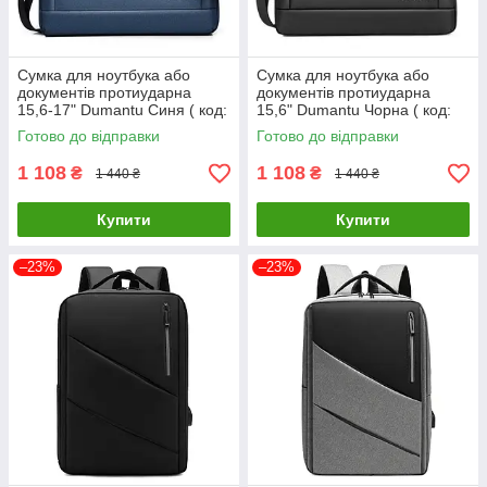
Сумка для ноутбука або
Сумка для ноутбука або
документів протиударна
документів протиударна
15,6-17" Dumantu Синя ( код:
15,6" Dumantu Чорна ( код:
IBN017Z )
IBN017B )
Готово до відправки
Готово до відправки
1 108
1 108
₴
₴
1 440 ₴
1 440 ₴
Купити
Купити
–23%
–23%