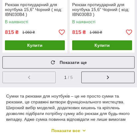
Рюкзак протиударний для
Рюкзак протиударний для
ноутбука 15,6" Чорний ( код:
ноутбука 15,6" Чорний ( код:
IBN030B4 )
IBN030B3 )
В наявності
В наявності
815
815
₴
₴
1 060 ₴
1 060 ₴
Купити
Купити
Показати ще
1
/ 5
Сумки та рюкзаки для ноутбуків – це не просто сумки та
рюкзаки, це справжні витвори функціонального мистецтва.
Широкий вибір моделей, додаткових кишень та кріплень
дозволяє підібрати потрібну сумку або рюкзак для будь-якого
випадку. Адже сумка повинна відповідати не лише вимогам
якості, а й стилю та настрою свого власника.
Показати все
У наші дні багато людей працюють за ноутбуком або