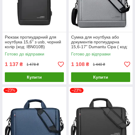
Рюкзак протиударний для
Сумка для ноутбука або
ноутбука 15,6" з usb, чорний
документів протиударна
колір (код: IBN010B)
15,6-17" Dumantu Сіра ( код:
IBN017S )
Готово до відправки
Готово до відправки
1 137
1 108
₴
₴
1 478 ₴
1 440 ₴
Купити
Купити
–23%
–23%