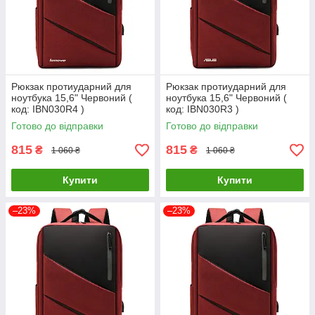
Рюкзак протиударний для
Рюкзак протиударний для
ноутбука 15,6" Червоний (
ноутбука 15,6" Червоний (
код: IBN030R4 )
код: IBN030R3 )
Готово до відправки
Готово до відправки
815
815
₴
₴
1 060 ₴
1 060 ₴
Купити
Купити
–23%
–23%