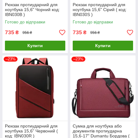
Рюкзак протиударний для
Рюкзак протиударний для
ноутбука 15,6" Чорний код:
ноутбука 15,6" Сірий ( код:
IBN030B )
IBN030S )
Готово до відправки
Готово до відправки
735
735
₴
₴
956 ₴
956 ₴
Купити
Купити
–23%
–23%
Рюкзак протиударний для
Сумка для ноутбука або
ноутбука 15,6" Червоний (
документів протиударна
код: IBN030R )
15,6-17" Dumantu Бордова (