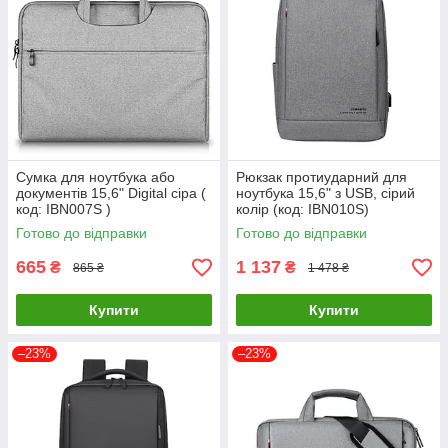
Сумка для ноутбука або
Рюкзак протиударний для
документів 15,6" Digital сіра (
ноутбука 15,6" з USB, сірий
код: IBN007S )
колір (код: IBN010S)
Готово до відправки
Готово до відправки
665
1 137
₴
₴
865 ₴
1 478 ₴
Купити
Купити
–23%
–23%